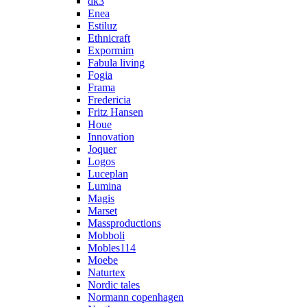
dk3
Enea
Estiluz
Ethnicraft
Expormim
Fabula living
Fogia
Frama
Fredericia
Fritz Hansen
Houe
Innovation
Joquer
Logos
Luceplan
Lumina
Magis
Marset
Massproductions
Mobboli
Mobles114
Moebe
Naturtex
Nordic tales
Normann copenhagen