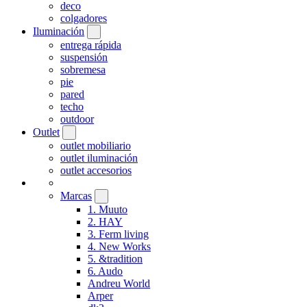
deco
colgadores
Iluminación
entrega rápida
suspensión
sobremesa
pie
pared
techo
outdoor
Outlet
outlet mobiliario
outlet iluminación
outlet accesorios
Marcas
1. Muuto
2. HAY
3. Ferm living
4. New Works
5. &tradition
6. Audo
Andreu World
Arper