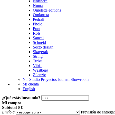
Northern
Nuura
Omelette editions
Ondarreta
Pedrali
Pholc
Punt
Rols
Sancal
Schneid
Secto design
Skagerak
String
Treku
Vibia
Wästberg
Zilenzio
NT Studio
Proyectos
Journal
Showroom
Mi cuenta
English
¿Qué estás buscando?
Mi compra
Subtotal
0 €
Envío a
Previsión de entrega