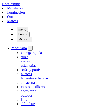
Nordicthink
Mobiliario
Iluminación
Outlet
Marcas
menú
buscar
Mi cesta
Mobiliario
entrega rápida
sillas
mesas
estanterías
sofás y poufs
butacas
taburetes y bancos
almacenaje
mesas auxiliares
dormitorio
outdoor
kids
alfombras