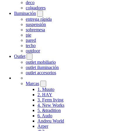
deco
colgadores
Iluminación
entrega rápida
suspensión
sobremesa
pie
pared
techo
outdoor
Outlet
outlet mobiliario
outlet iluminación
outlet accesorios
Marcas
1. Muuto
2. HAY
3. Ferm living
4. New Works
5. &tradition
6. Audo
Andreu World
Arper