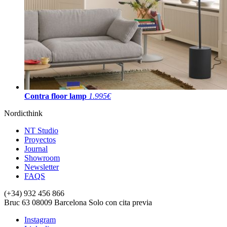
Contra floor lamp
1.995€
Nordicthink
NT Studio
Proyectos
Journal
Showroom
Newsletter
FAQS
(+34) 932 456 866
Bruc 63
08009
Barcelona
Solo con cita previa
Instagram