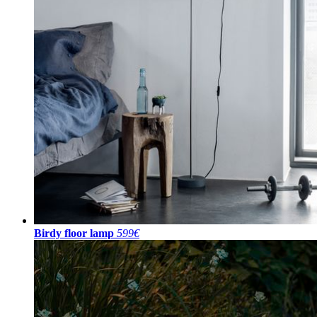
Birdy floor lamp
599€