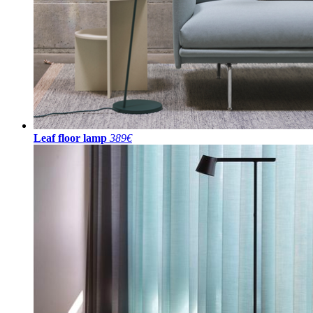
Leaf floor lamp
389€