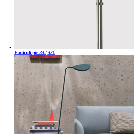
Funiculi pie
342,43€