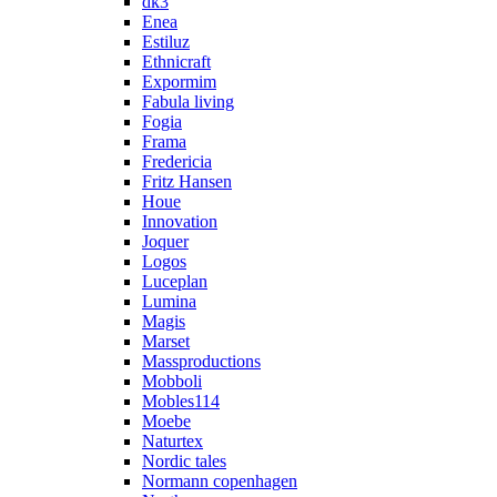
dk3
Enea
Estiluz
Ethnicraft
Expormim
Fabula living
Fogia
Frama
Fredericia
Fritz Hansen
Houe
Innovation
Joquer
Logos
Luceplan
Lumina
Magis
Marset
Massproductions
Mobboli
Mobles114
Moebe
Naturtex
Nordic tales
Normann copenhagen