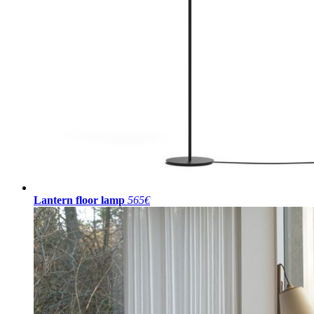
Lantern floor lamp
565€