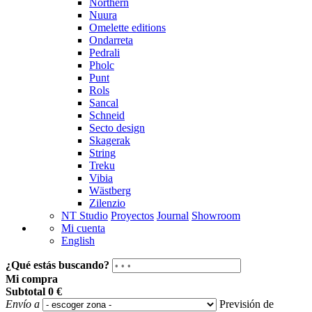
Northern
Nuura
Omelette editions
Ondarreta
Pedrali
Pholc
Punt
Rols
Sancal
Schneid
Secto design
Skagerak
String
Treku
Vibia
Wästberg
Zilenzio
NT Studio
Proyectos
Journal
Showroom
Mi cuenta
English
¿Qué estás buscando?
Mi compra
Subtotal
0 €
Envío a
Previsión de