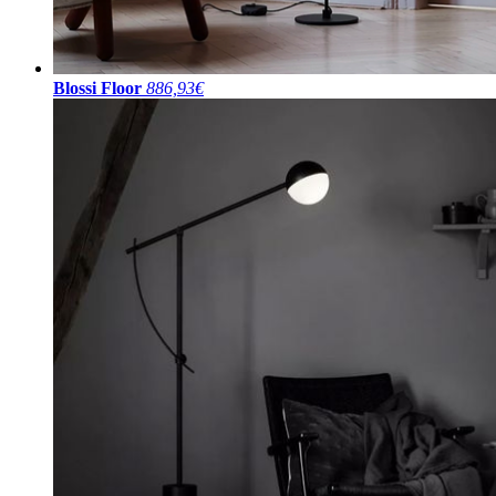
Blossi Floor
886,93€