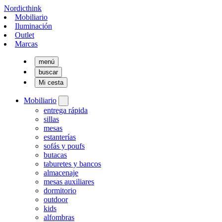
Nordicthink
Mobiliario
Iluminación
Outlet
Marcas
menú
buscar
Mi cesta
Mobiliario
entrega rápida
sillas
mesas
estanterías
sofás y poufs
butacas
taburetes y bancos
almacenaje
mesas auxiliares
dormitorio
outdoor
kids
alfombras