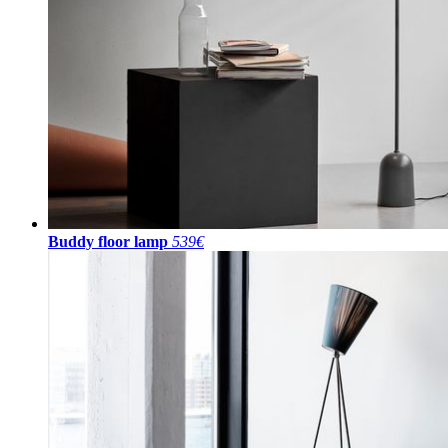
Buddy floor lamp
539€