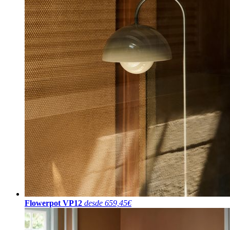
Flowerpot VP12
desde 659,45€