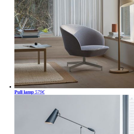
Pull lamp
579€