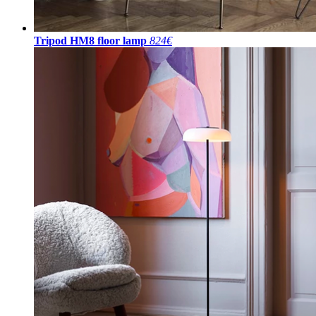
Tripod HM8 floor lamp
824€