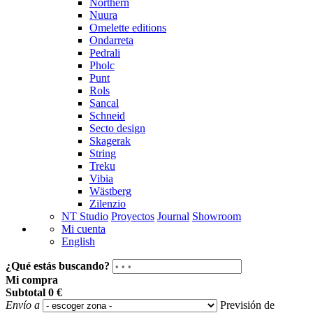
Northern
Nuura
Omelette editions
Ondarreta
Pedrali
Pholc
Punt
Rols
Sancal
Schneid
Secto design
Skagerak
String
Treku
Vibia
Wästberg
Zilenzio
NT Studio
Proyectos
Journal
Showroom
Mi cuenta
English
¿Qué estás buscando?
Mi compra
Subtotal
0 €
Envío a
Previsión de