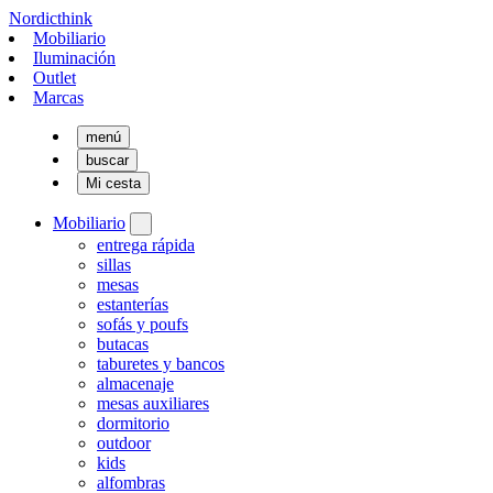
Nordicthink
Mobiliario
Iluminación
Outlet
Marcas
menú
buscar
Mi cesta
Mobiliario
entrega rápida
sillas
mesas
estanterías
sofás y poufs
butacas
taburetes y bancos
almacenaje
mesas auxiliares
dormitorio
outdoor
kids
alfombras