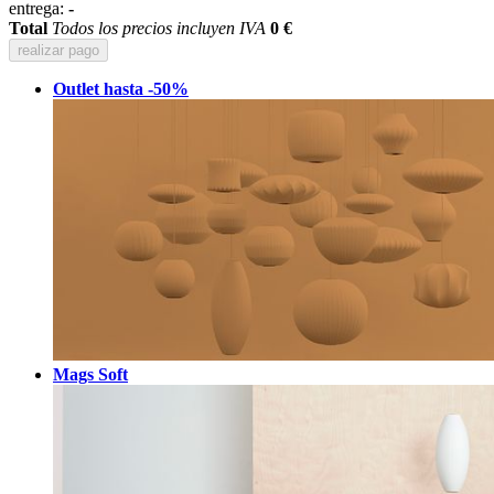
entrega:
-
Total
Todos los precios incluyen IVA
0 €
realizar pago
Outlet hasta -50%
Mags Soft