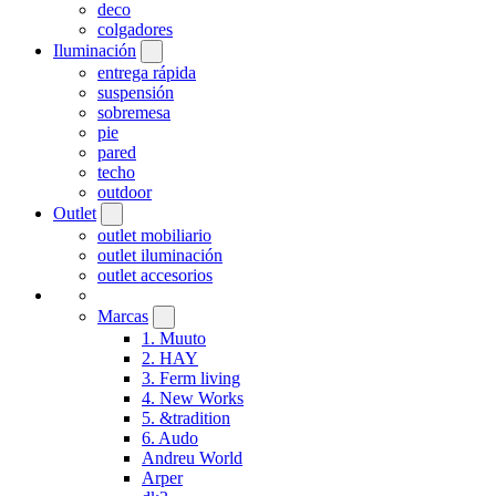
deco
colgadores
Iluminación
entrega rápida
suspensión
sobremesa
pie
pared
techo
outdoor
Outlet
outlet mobiliario
outlet iluminación
outlet accesorios
Marcas
1. Muuto
2. HAY
3. Ferm living
4. New Works
5. &tradition
6. Audo
Andreu World
Arper