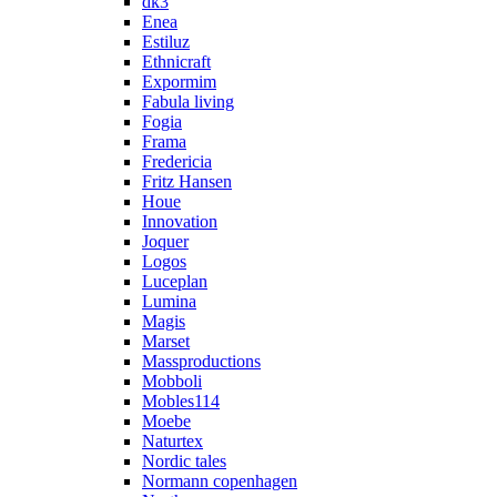
dk3
Enea
Estiluz
Ethnicraft
Expormim
Fabula living
Fogia
Frama
Fredericia
Fritz Hansen
Houe
Innovation
Joquer
Logos
Luceplan
Lumina
Magis
Marset
Massproductions
Mobboli
Mobles114
Moebe
Naturtex
Nordic tales
Normann copenhagen