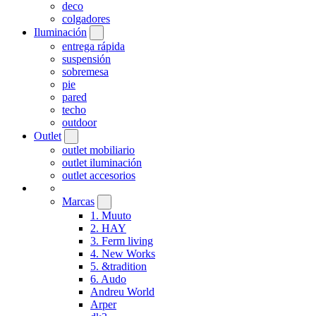
deco
colgadores
Iluminación
entrega rápida
suspensión
sobremesa
pie
pared
techo
outdoor
Outlet
outlet mobiliario
outlet iluminación
outlet accesorios
Marcas
1. Muuto
2. HAY
3. Ferm living
4. New Works
5. &tradition
6. Audo
Andreu World
Arper