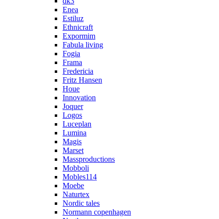
dk3
Enea
Estiluz
Ethnicraft
Expormim
Fabula living
Fogia
Frama
Fredericia
Fritz Hansen
Houe
Innovation
Joquer
Logos
Luceplan
Lumina
Magis
Marset
Massproductions
Mobboli
Mobles114
Moebe
Naturtex
Nordic tales
Normann copenhagen