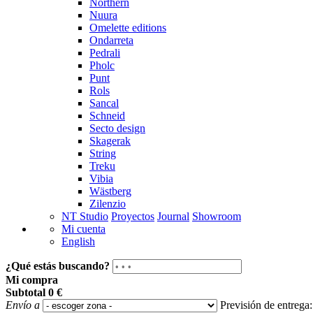
Northern
Nuura
Omelette editions
Ondarreta
Pedrali
Pholc
Punt
Rols
Sancal
Schneid
Secto design
Skagerak
String
Treku
Vibia
Wästberg
Zilenzio
NT Studio
Proyectos
Journal
Showroom
Mi cuenta
English
¿Qué estás buscando?
Mi compra
Subtotal
0 €
Envío a
Previsión de entrega