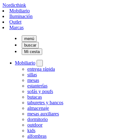
Nordicthink
Mobiliario
Iluminación
Outlet
Marcas
menú
buscar
Mi cesta
Mobiliario
entrega rápida
sillas
mesas
estanterías
sofás y poufs
butacas
taburetes y bancos
almacenaje
mesas auxiliares
dormitorio
outdoor
kids
alfombras