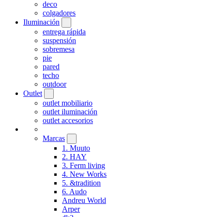
deco
colgadores
Iluminación
entrega rápida
suspensión
sobremesa
pie
pared
techo
outdoor
Outlet
outlet mobiliario
outlet iluminación
outlet accesorios
Marcas
1. Muuto
2. HAY
3. Ferm living
4. New Works
5. &tradition
6. Audo
Andreu World
Arper