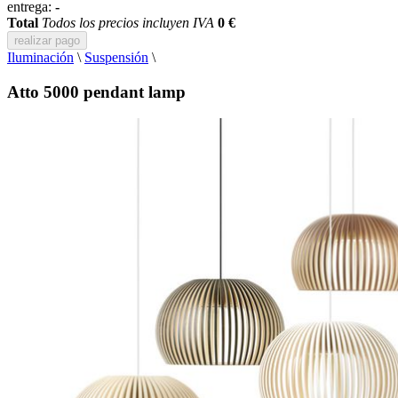
entrega:
-
Total
Todos los precios incluyen IVA
0 €
realizar pago
Iluminación
\
Suspensión
\
Atto 5000 pendant lamp