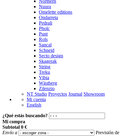
Northern
Nuura
Omelette editions
Ondarreta
Pedrali
Pholc
Punt
Rols
Sancal
Schneid
Secto design
Skagerak
String
Treku
Vibia
Wästberg
Zilenzio
NT Studio
Proyectos
Journal
Showroom
Mi cuenta
English
¿Qué estás buscando?
Mi compra
Subtotal
0 €
Envío a
Previsión de