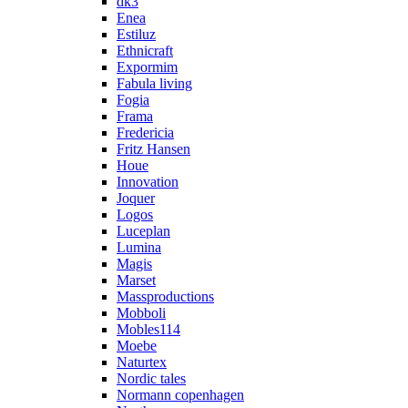
dk3
Enea
Estiluz
Ethnicraft
Expormim
Fabula living
Fogia
Frama
Fredericia
Fritz Hansen
Houe
Innovation
Joquer
Logos
Luceplan
Lumina
Magis
Marset
Massproductions
Mobboli
Mobles114
Moebe
Naturtex
Nordic tales
Normann copenhagen