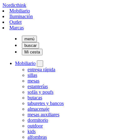
Nordicthink
Mobiliario
Iluminación
Outlet
Marcas
menú
buscar
Mi cesta
Mobiliario
entrega rápida
sillas
mesas
estanterías
sofás y poufs
butacas
taburetes y bancos
almacenaje
mesas auxiliares
dormitorio
outdoor
kids
alfombras