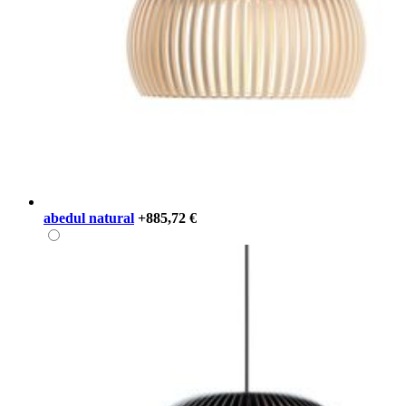
abedul natural
+885,72 €