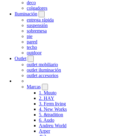
deco
colgadores
Iluminación
entrega rápida
suspensión
sobremesa
pie
pared
techo
outdoor
Outlet
outlet mobiliario
outlet iluminación
outlet accesorios
Marcas
1. Muuto
2. HAY
3. Ferm living
4. New Works
5. &tradition
6. Audo
Andreu World
Arper