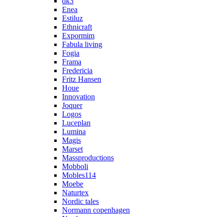
dk3
Enea
Estiluz
Ethnicraft
Expormim
Fabula living
Fogia
Frama
Fredericia
Fritz Hansen
Houe
Innovation
Joquer
Logos
Luceplan
Lumina
Magis
Marset
Massproductions
Mobboli
Mobles114
Moebe
Naturtex
Nordic tales
Normann copenhagen