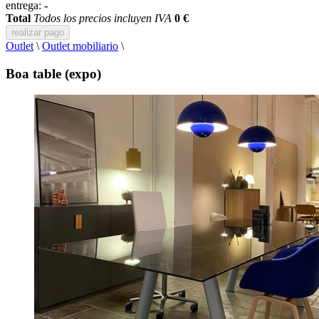
entrega:
-
Total
Todos los precios incluyen IVA
0 €
realizar pago
Outlet
\
Outlet mobiliario
\
Boa table (expo)