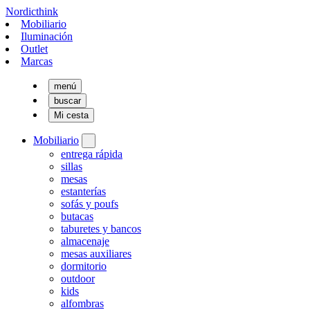
Nordicthink
Mobiliario
Iluminación
Outlet
Marcas
menú
buscar
Mi cesta
Mobiliario
entrega rápida
sillas
mesas
estanterías
sofás y poufs
butacas
taburetes y bancos
almacenaje
mesas auxiliares
dormitorio
outdoor
kids
alfombras