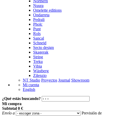
Northern
Nuura
Omelette editions
Ondarreta
Pedrali
Pholc
Punt
Rols
Sancal
Schneid
Secto design
Skagerak
String
Treku
Vibia
Wästberg
Zilenzio
NT Studio
Proyectos
Journal
Showroom
Mi cuenta
English
¿Qué estás buscando?
Mi compra
Subtotal
0 €
Envío a
Previsión de