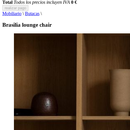
Total
Todos los precios incluyen IVA
0 €
realizar pago
Mobiliario
\
Butacas
\
Brasilia lounge chair