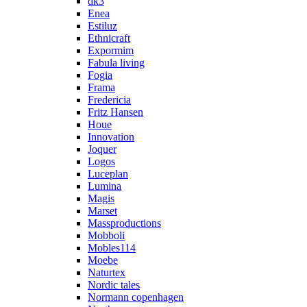
dk3
Enea
Estiluz
Ethnicraft
Expormim
Fabula living
Fogia
Frama
Fredericia
Fritz Hansen
Houe
Innovation
Joquer
Logos
Luceplan
Lumina
Magis
Marset
Massproductions
Mobboli
Mobles114
Moebe
Naturtex
Nordic tales
Normann copenhagen