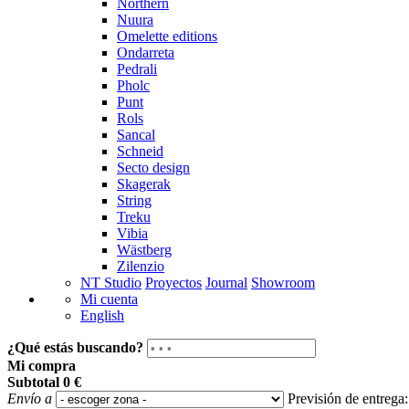
Northern
Nuura
Omelette editions
Ondarreta
Pedrali
Pholc
Punt
Rols
Sancal
Schneid
Secto design
Skagerak
String
Treku
Vibia
Wästberg
Zilenzio
NT Studio
Proyectos
Journal
Showroom
Mi cuenta
English
¿Qué estás buscando?
Mi compra
Subtotal
0 €
Envío a
Previsión de entrega