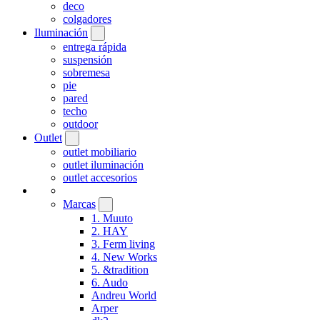
deco
colgadores
Iluminación
entrega rápida
suspensión
sobremesa
pie
pared
techo
outdoor
Outlet
outlet mobiliario
outlet iluminación
outlet accesorios
Marcas
1. Muuto
2. HAY
3. Ferm living
4. New Works
5. &tradition
6. Audo
Andreu World
Arper