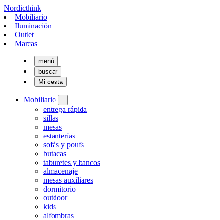
Nordicthink
Mobiliario
Iluminación
Outlet
Marcas
menú
buscar
Mi cesta
Mobiliario
entrega rápida
sillas
mesas
estanterías
sofás y poufs
butacas
taburetes y bancos
almacenaje
mesas auxiliares
dormitorio
outdoor
kids
alfombras