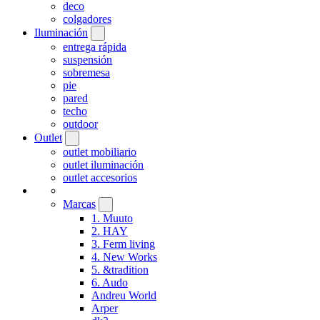
deco
colgadores
Iluminación
entrega rápida
suspensión
sobremesa
pie
pared
techo
outdoor
Outlet
outlet mobiliario
outlet iluminación
outlet accesorios
Marcas
1. Muuto
2. HAY
3. Ferm living
4. New Works
5. &tradition
6. Audo
Andreu World
Arper