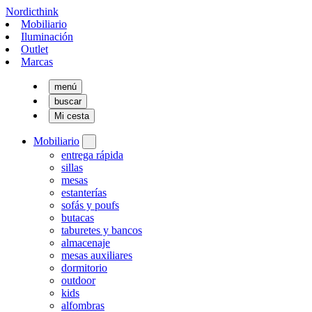
Nordicthink
Mobiliario
Iluminación
Outlet
Marcas
menú
buscar
Mi cesta
Mobiliario
entrega rápida
sillas
mesas
estanterías
sofás y poufs
butacas
taburetes y bancos
almacenaje
mesas auxiliares
dormitorio
outdoor
kids
alfombras