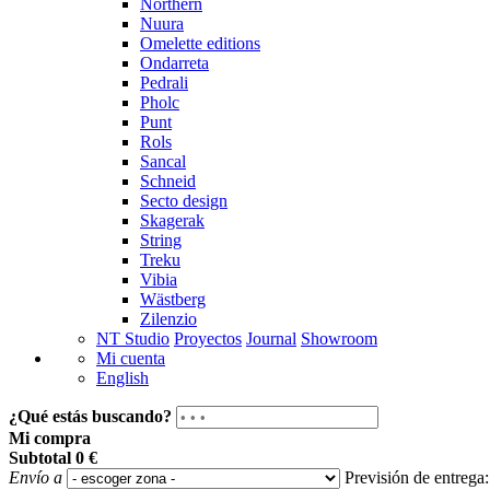
Northern
Nuura
Omelette editions
Ondarreta
Pedrali
Pholc
Punt
Rols
Sancal
Schneid
Secto design
Skagerak
String
Treku
Vibia
Wästberg
Zilenzio
NT Studio
Proyectos
Journal
Showroom
Mi cuenta
English
¿Qué estás buscando?
Mi compra
Subtotal
0 €
Envío a
Previsión de entrega