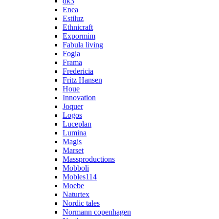
dk3
Enea
Estiluz
Ethnicraft
Expormim
Fabula living
Fogia
Frama
Fredericia
Fritz Hansen
Houe
Innovation
Joquer
Logos
Luceplan
Lumina
Magis
Marset
Massproductions
Mobboli
Mobles114
Moebe
Naturtex
Nordic tales
Normann copenhagen