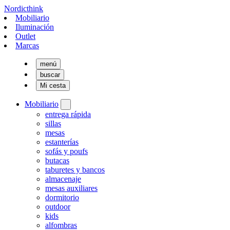
Nordicthink
Mobiliario
Iluminación
Outlet
Marcas
menú
buscar
Mi cesta
Mobiliario
entrega rápida
sillas
mesas
estanterías
sofás y poufs
butacas
taburetes y bancos
almacenaje
mesas auxiliares
dormitorio
outdoor
kids
alfombras