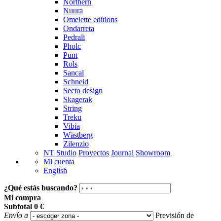
Northern
Nuura
Omelette editions
Ondarreta
Pedrali
Pholc
Punt
Rols
Sancal
Schneid
Secto design
Skagerak
String
Treku
Vibia
Wästberg
Zilenzio
NT Studio
Proyectos
Journal
Showroom
Mi cuenta
English
¿Qué estás buscando?
Mi compra
Subtotal
0 €
Envío a
Previsión de