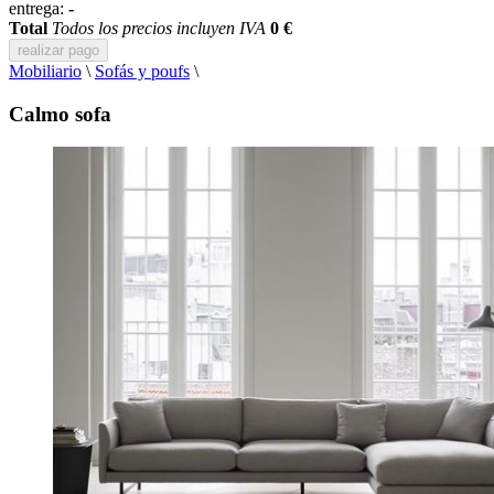
entrega:
-
Total
Todos los precios incluyen IVA
0 €
realizar pago
Mobiliario
\
Sofás y poufs
\
Calmo sofa