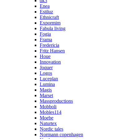
dk3
Enea
Estiluz
Ethnicraft
Expormim
Fabula living
Fogia
Frama
Fredericia
Fritz Hansen
Houe
Innovation
Joquer
Logos
Luceplan
Lumina
Magis
Marset
Massproductions
Mobboli
Mobles114
Moebe
Naturtex
Nordic tales
Normann copenhagen