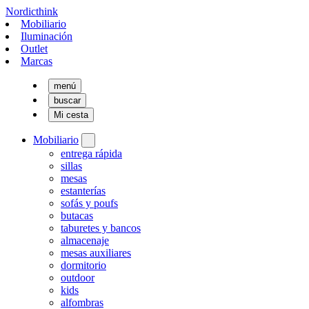
Nordicthink
Mobiliario
Iluminación
Outlet
Marcas
menú
buscar
Mi cesta
Mobiliario
entrega rápida
sillas
mesas
estanterías
sofás y poufs
butacas
taburetes y bancos
almacenaje
mesas auxiliares
dormitorio
outdoor
kids
alfombras