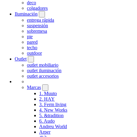
deco
colgadores
Iluminación
entrega rápida
suspensión
sobremesa
pie
pared
techo
outdoor
Outlet
outlet mobiliario
outlet iluminación
outlet accesorios
Marcas
1. Muuto
2. HAY
3. Ferm living
4. New Works
5. &tradition
6. Audo
Andreu World
Arper