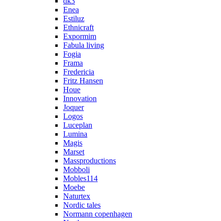
dk3
Enea
Estiluz
Ethnicraft
Expormim
Fabula living
Fogia
Frama
Fredericia
Fritz Hansen
Houe
Innovation
Joquer
Logos
Luceplan
Lumina
Magis
Marset
Massproductions
Mobboli
Mobles114
Moebe
Naturtex
Nordic tales
Normann copenhagen