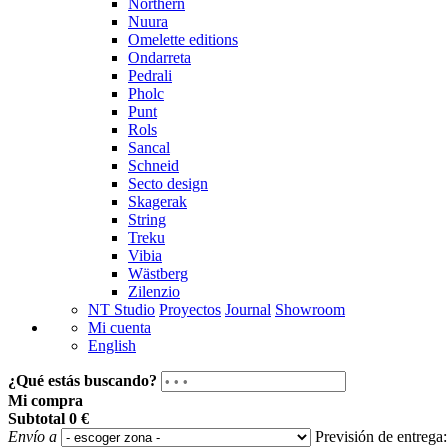
Northern
Nuura
Omelette editions
Ondarreta
Pedrali
Pholc
Punt
Rols
Sancal
Schneid
Secto design
Skagerak
String
Treku
Vibia
Wästberg
Zilenzio
NT Studio
Proyectos
Journal
Showroom
Mi cuenta
English
¿Qué estás buscando?
Mi compra
Subtotal
0 €
Envío a
Previsión de entrega