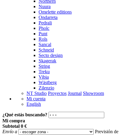
Northern
Nuura
Omelette editions
Ondarreta
Pedrali
Pholc
Punt
Rols
Sancal
Schneid
Secto design
Skagerak
String
Treku
Vibia
Wästberg
Zilenzio
NT Studio
Proyectos
Journal
Showroom
Mi cuenta
English
¿Qué estás buscando?
Mi compra
Subtotal
0 €
Envío a
Previsión de