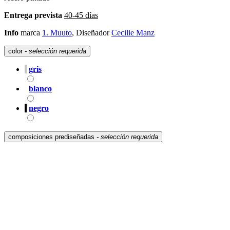
Entrega prevista
40-45 días
Info
marca
1. Muuto
, Diseñador
Cecilie Manz
color
- selección requerida
gris
blanco
negro
composiciones prediseñadas
- selección requerida