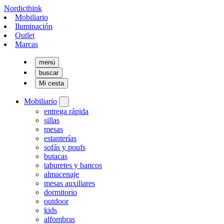
Nordicthink
Mobiliario
Iluminación
Outlet
Marcas
menú
buscar
Mi cesta
Mobiliario
entrega rápida
sillas
mesas
estanterías
sofás y poufs
butacas
taburetes y bancos
almacenaje
mesas auxiliares
dormitorio
outdoor
kids
alfombras