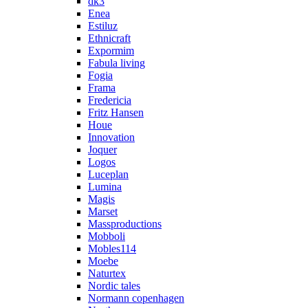
dk3
Enea
Estiluz
Ethnicraft
Expormim
Fabula living
Fogia
Frama
Fredericia
Fritz Hansen
Houe
Innovation
Joquer
Logos
Luceplan
Lumina
Magis
Marset
Massproductions
Mobboli
Mobles114
Moebe
Naturtex
Nordic tales
Normann copenhagen