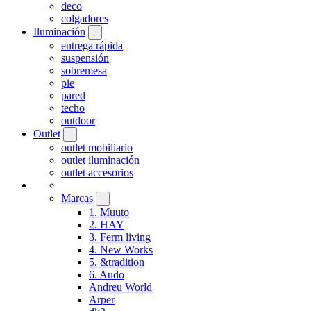
deco
colgadores
Iluminación
entrega rápida
suspensión
sobremesa
pie
pared
techo
outdoor
Outlet
outlet mobiliario
outlet iluminación
outlet accesorios
Marcas
1. Muuto
2. HAY
3. Ferm living
4. New Works
5. &tradition
6. Audo
Andreu World
Arper