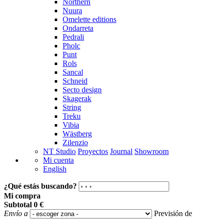
Northern
Nuura
Omelette editions
Ondarreta
Pedrali
Pholc
Punt
Rols
Sancal
Schneid
Secto design
Skagerak
String
Treku
Vibia
Wästberg
Zilenzio
NT Studio
Proyectos
Journal
Showroom
Mi cuenta
English
¿Qué estás buscando?
Mi compra
Subtotal
0 €
Envío a
Previsión de