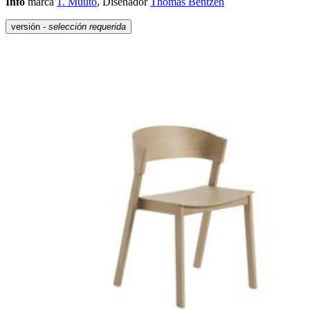
Info
marca
1. Muuto
, Diseñador
Thomas Bentzen
versión
- selección requerida