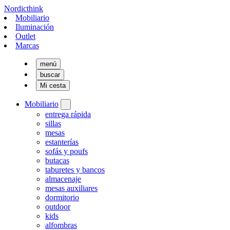
Nordicthink
Mobiliario
Iluminación
Outlet
Marcas
menú
buscar
Mi cesta
Mobiliario
entrega rápida
sillas
mesas
estanterías
sofás y poufs
butacas
taburetes y bancos
almacenaje
mesas auxiliares
dormitorio
outdoor
kids
alfombras