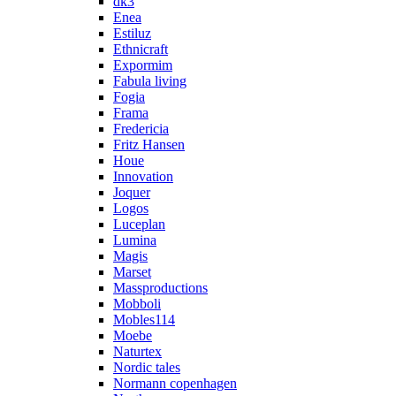
dk3
Enea
Estiluz
Ethnicraft
Expormim
Fabula living
Fogia
Frama
Fredericia
Fritz Hansen
Houe
Innovation
Joquer
Logos
Luceplan
Lumina
Magis
Marset
Massproductions
Mobboli
Mobles114
Moebe
Naturtex
Nordic tales
Normann copenhagen