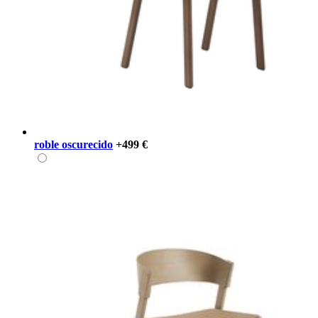
roble oscurecido
+499 €