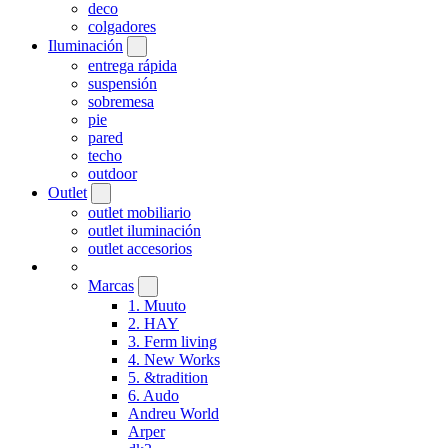
deco
colgadores
Iluminación
entrega rápida
suspensión
sobremesa
pie
pared
techo
outdoor
Outlet
outlet mobiliario
outlet iluminación
outlet accesorios
Marcas
1. Muuto
2. HAY
3. Ferm living
4. New Works
5. &tradition
6. Audo
Andreu World
Arper