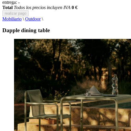
entrega:
-
Total
Todos los precios incluyen IVA
0 €
realizar pago
Mobiliario
\
Outdoor
\
Dapple dining table