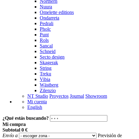
Northern
Nuura
Omelette editions
Ondarreta
Pedrali
Pholc
Punt
Rols
Sancal
Schneid
Secto design
Skagerak
String
Treku
Vibia
Wästberg
Zilenzio
NT Studio
Proyectos
Journal
Showroom
Mi cuenta
English
¿Qué estás buscando?
Mi compra
Subtotal
0 €
Envío a
Previsión de