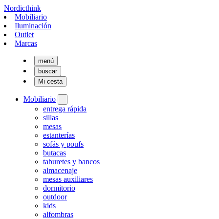
Nordicthink
Mobiliario
Iluminación
Outlet
Marcas
menú
buscar
Mi cesta
Mobiliario
entrega rápida
sillas
mesas
estanterías
sofás y poufs
butacas
taburetes y bancos
almacenaje
mesas auxiliares
dormitorio
outdoor
kids
alfombras