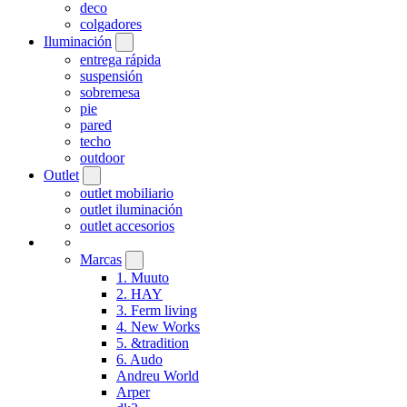
deco
colgadores
Iluminación
entrega rápida
suspensión
sobremesa
pie
pared
techo
outdoor
Outlet
outlet mobiliario
outlet iluminación
outlet accesorios
Marcas
1. Muuto
2. HAY
3. Ferm living
4. New Works
5. &tradition
6. Audo
Andreu World
Arper