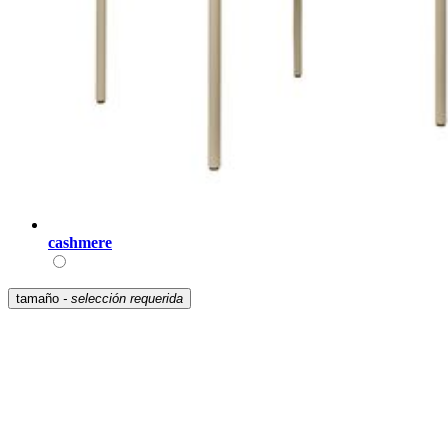
cashmere
tamaño
- selección requerida