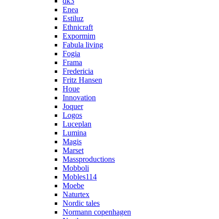
dk3
Enea
Estiluz
Ethnicraft
Expormim
Fabula living
Fogia
Frama
Fredericia
Fritz Hansen
Houe
Innovation
Joquer
Logos
Luceplan
Lumina
Magis
Marset
Massproductions
Mobboli
Mobles114
Moebe
Naturtex
Nordic tales
Normann copenhagen