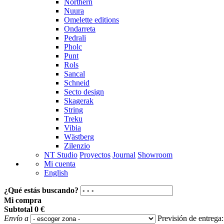
Northern
Nuura
Omelette editions
Ondarreta
Pedrali
Pholc
Punt
Rols
Sancal
Schneid
Secto design
Skagerak
String
Treku
Vibia
Wästberg
Zilenzio
NT Studio
Proyectos
Journal
Showroom
Mi cuenta
English
¿Qué estás buscando?
Mi compra
Subtotal
0 €
Envío a
Previsión de entrega