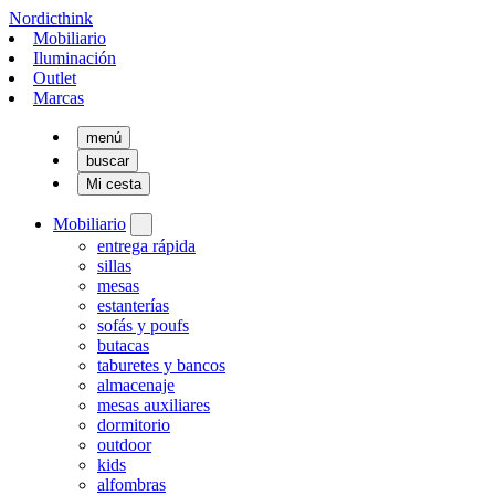
Nordicthink
Mobiliario
Iluminación
Outlet
Marcas
menú
buscar
Mi cesta
Mobiliario
entrega rápida
sillas
mesas
estanterías
sofás y poufs
butacas
taburetes y bancos
almacenaje
mesas auxiliares
dormitorio
outdoor
kids
alfombras