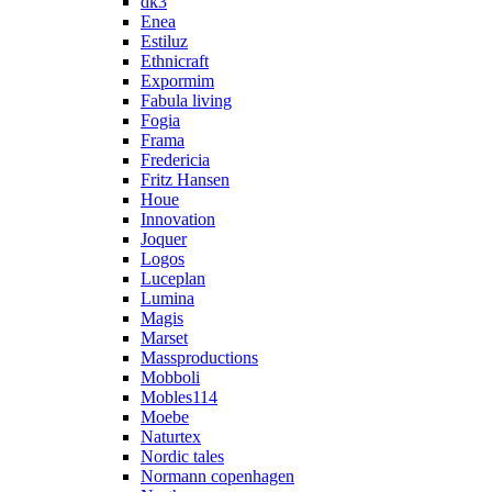
dk3
Enea
Estiluz
Ethnicraft
Expormim
Fabula living
Fogia
Frama
Fredericia
Fritz Hansen
Houe
Innovation
Joquer
Logos
Luceplan
Lumina
Magis
Marset
Massproductions
Mobboli
Mobles114
Moebe
Naturtex
Nordic tales
Normann copenhagen