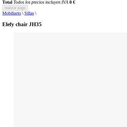
Total
Todos los precios incluyen IVA
0 €
realizar pago
Mobiliario
\
Sillas
\
Elefy chair JH35