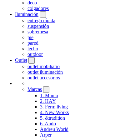
deco
colgadores
Iluminación
entrega rápida
suspensión
sobremesa
pie
pared
techo
outdoor
Outlet
outlet mobiliario
outlet iluminación
outlet accesorios
Marcas
1. Muuto
2. HAY
3. Ferm living
4. New Works
5. &tradition
6. Audo
Andreu World
Arper