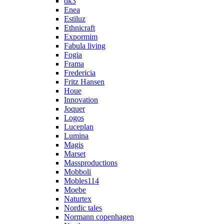
dk3
Enea
Estiluz
Ethnicraft
Expormim
Fabula living
Fogia
Frama
Fredericia
Fritz Hansen
Houe
Innovation
Joquer
Logos
Luceplan
Lumina
Magis
Marset
Massproductions
Mobboli
Mobles114
Moebe
Naturtex
Nordic tales
Normann copenhagen