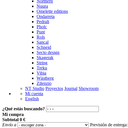
Northern
Nuura
Omelette editions
Ondarreta
Pedrali
Pholc
Punt
Rols
Sancal
Schneid
Secto design
Skagerak
String
Treku
Vibia
Wästberg
Zilenzio
NT Studio
Proyectos
Journal
Showroom
Mi cuenta
English
¿Qué estás buscando?
Mi compra
Subtotal
0 €
Envío a
Previsión de entrega