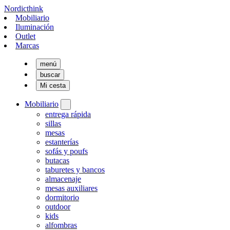
Nordicthink
Mobiliario
Iluminación
Outlet
Marcas
menú
buscar
Mi cesta
Mobiliario
entrega rápida
sillas
mesas
estanterías
sofás y poufs
butacas
taburetes y bancos
almacenaje
mesas auxiliares
dormitorio
outdoor
kids
alfombras