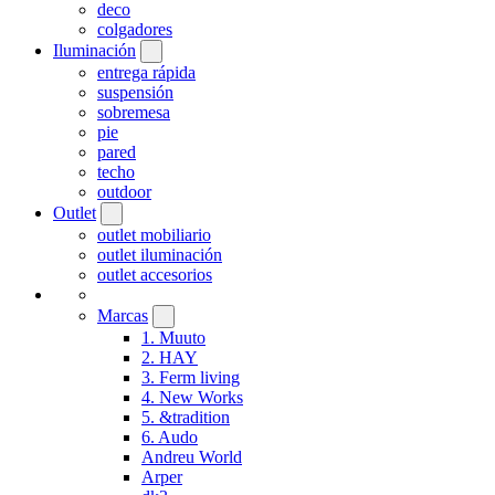
deco
colgadores
Iluminación
entrega rápida
suspensión
sobremesa
pie
pared
techo
outdoor
Outlet
outlet mobiliario
outlet iluminación
outlet accesorios
Marcas
1. Muuto
2. HAY
3. Ferm living
4. New Works
5. &tradition
6. Audo
Andreu World
Arper