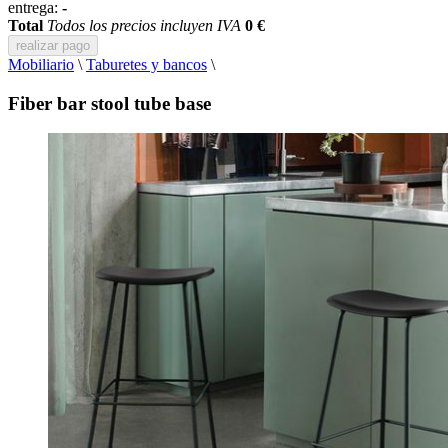
entrega:
-
Total
Todos los precios incluyen IVA
0 €
realizar pago
Mobiliario
\
Taburetes y bancos
\
Fiber bar stool tube base