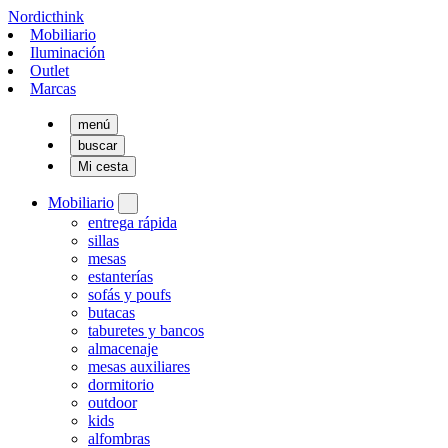
Nordicthink
Mobiliario
Iluminación
Outlet
Marcas
menú
buscar
Mi cesta
Mobiliario
entrega rápida
sillas
mesas
estanterías
sofás y poufs
butacas
taburetes y bancos
almacenaje
mesas auxiliares
dormitorio
outdoor
kids
alfombras