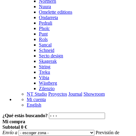
Northern
Nuura
Omelette editions
Ondarreta
Pedrali
Pholc
Punt
Rols
Sancal
Schneid
Secto design
Skagerak
String
Treku
Vibia
Wästberg
Zilenzio
NT Studio
Proyectos
Journal
Showroom
Mi cuenta
English
¿Qué estás buscando?
Mi compra
Subtotal
0 €
Envío a
Previsión de