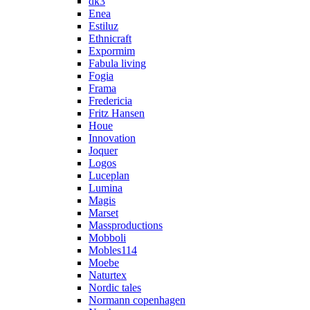
dk3
Enea
Estiluz
Ethnicraft
Expormim
Fabula living
Fogia
Frama
Fredericia
Fritz Hansen
Houe
Innovation
Joquer
Logos
Luceplan
Lumina
Magis
Marset
Massproductions
Mobboli
Mobles114
Moebe
Naturtex
Nordic tales
Normann copenhagen