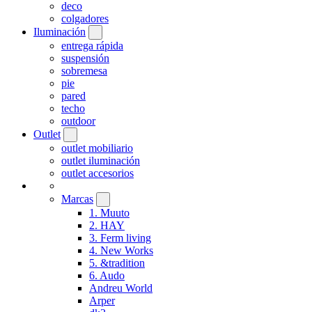
deco
colgadores
Iluminación
entrega rápida
suspensión
sobremesa
pie
pared
techo
outdoor
Outlet
outlet mobiliario
outlet iluminación
outlet accesorios
Marcas
1. Muuto
2. HAY
3. Ferm living
4. New Works
5. &tradition
6. Audo
Andreu World
Arper