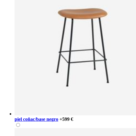
piel coñac/base negro
+599 €