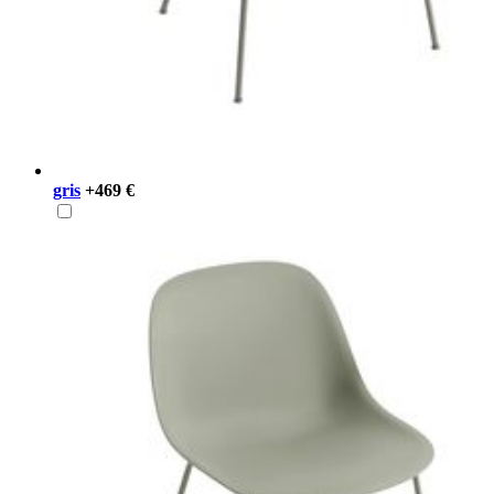
gris
+469 €