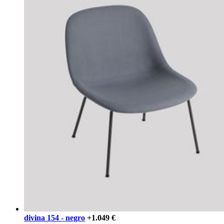
divina 154 - negro
+1.049 €