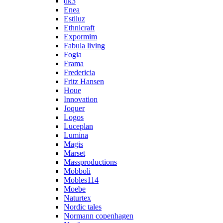
dk3
Enea
Estiluz
Ethnicraft
Expormim
Fabula living
Fogia
Frama
Fredericia
Fritz Hansen
Houe
Innovation
Joquer
Logos
Luceplan
Lumina
Magis
Marset
Massproductions
Mobboli
Mobles114
Moebe
Naturtex
Nordic tales
Normann copenhagen