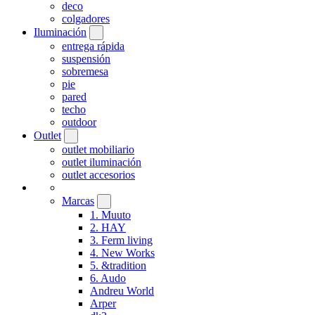
deco
colgadores
Iluminación
entrega rápida
suspensión
sobremesa
pie
pared
techo
outdoor
Outlet
outlet mobiliario
outlet iluminación
outlet accesorios
Marcas
1. Muuto
2. HAY
3. Ferm living
4. New Works
5. &tradition
6. Audo
Andreu World
Arper