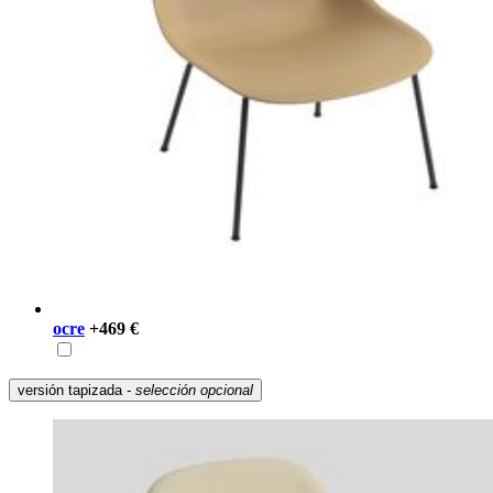
ocre
+469 €
versión tapizada
- selección opcional