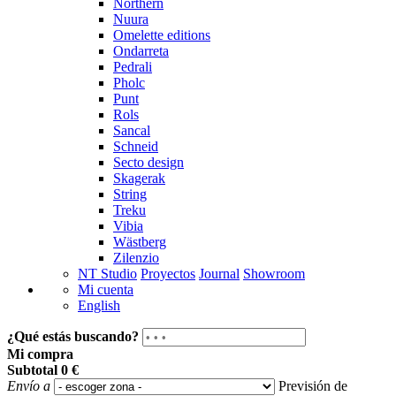
Northern
Nuura
Omelette editions
Ondarreta
Pedrali
Pholc
Punt
Rols
Sancal
Schneid
Secto design
Skagerak
String
Treku
Vibia
Wästberg
Zilenzio
NT Studio
Proyectos
Journal
Showroom
Mi cuenta
English
¿Qué estás buscando?
Mi compra
Subtotal
0 €
Envío a
Previsión de