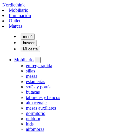
Nordicthink
Mobiliario
Iluminación
Outlet
Marcas
menú
buscar
Mi cesta
Mobiliario
entrega rápida
sillas
mesas
estanterías
sofás y poufs
butacas
taburetes y bancos
almacenaje
mesas auxiliares
dormitorio
outdoor
kids
alfombras