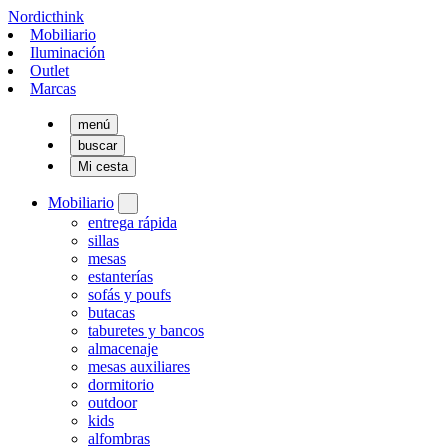
Nordicthink
Mobiliario
Iluminación
Outlet
Marcas
menú
buscar
Mi cesta
Mobiliario
entrega rápida
sillas
mesas
estanterías
sofás y poufs
butacas
taburetes y bancos
almacenaje
mesas auxiliares
dormitorio
outdoor
kids
alfombras