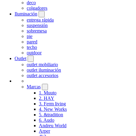
deco
colgadores
Iluminación
entrega rápida
suspensión
sobremesa
pie
pared
techo
outdoor
Outlet
outlet mobiliario
outlet iluminación
outlet accesorios
Marcas
1. Muuto
2. HAY
3. Ferm living
4. New Works
5. &tradition
6. Audo
Andreu World
Arper