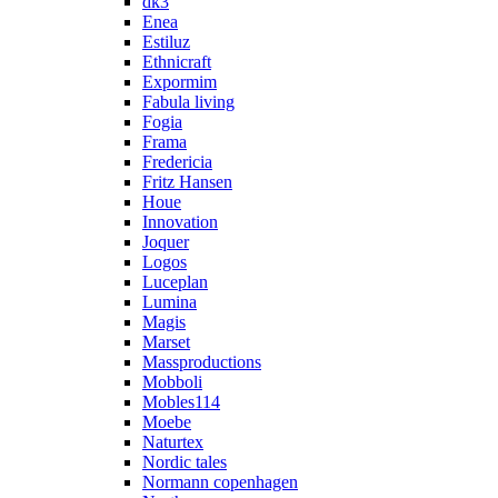
dk3
Enea
Estiluz
Ethnicraft
Expormim
Fabula living
Fogia
Frama
Fredericia
Fritz Hansen
Houe
Innovation
Joquer
Logos
Luceplan
Lumina
Magis
Marset
Massproductions
Mobboli
Mobles114
Moebe
Naturtex
Nordic tales
Normann copenhagen