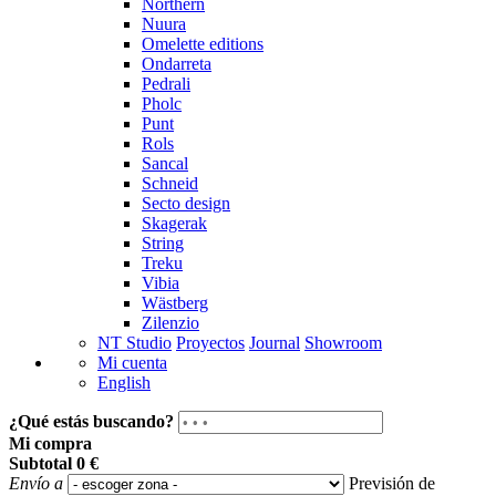
Northern
Nuura
Omelette editions
Ondarreta
Pedrali
Pholc
Punt
Rols
Sancal
Schneid
Secto design
Skagerak
String
Treku
Vibia
Wästberg
Zilenzio
NT Studio
Proyectos
Journal
Showroom
Mi cuenta
English
¿Qué estás buscando?
Mi compra
Subtotal
0 €
Envío a
Previsión de