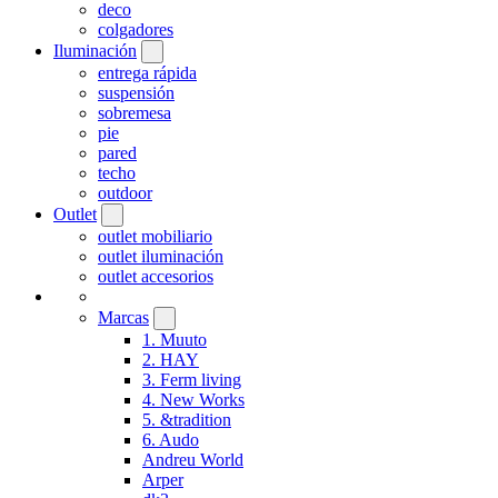
deco
colgadores
Iluminación
entrega rápida
suspensión
sobremesa
pie
pared
techo
outdoor
Outlet
outlet mobiliario
outlet iluminación
outlet accesorios
Marcas
1. Muuto
2. HAY
3. Ferm living
4. New Works
5. &tradition
6. Audo
Andreu World
Arper