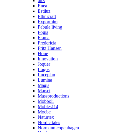
dk3
Enea
Estiluz
Ethnicraft
Expormim
Fabula living
Fogia
Frama
Fredericia
Fritz Hansen
Houe
Innovation
Joquer
Logos
Luceplan
Lumina
Magis
Marset
Massproductions
Mobboli
Mobles114
Moebe
Naturtex
Nordic tales
Normann copenhagen