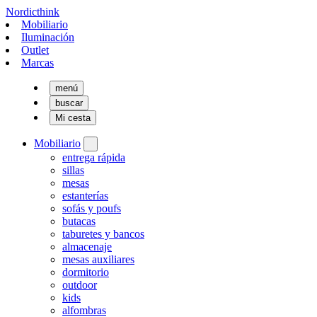
Nordicthink
Mobiliario
Iluminación
Outlet
Marcas
menú
buscar
Mi cesta
Mobiliario
entrega rápida
sillas
mesas
estanterías
sofás y poufs
butacas
taburetes y bancos
almacenaje
mesas auxiliares
dormitorio
outdoor
kids
alfombras