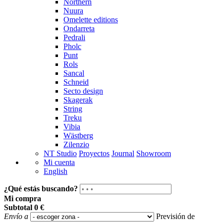
Northern
Nuura
Omelette editions
Ondarreta
Pedrali
Pholc
Punt
Rols
Sancal
Schneid
Secto design
Skagerak
String
Treku
Vibia
Wästberg
Zilenzio
NT Studio
Proyectos
Journal
Showroom
Mi cuenta
English
¿Qué estás buscando?
Mi compra
Subtotal
0 €
Envío a
Previsión de