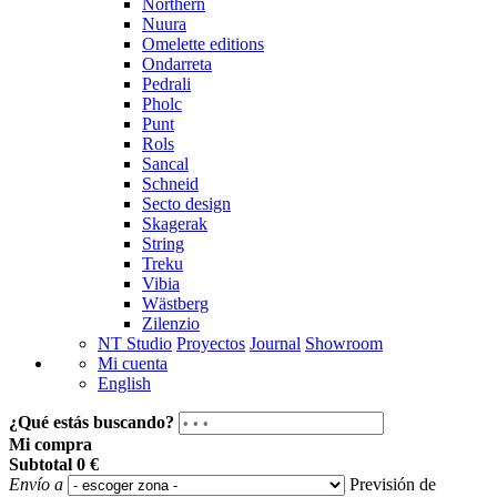
Northern
Nuura
Omelette editions
Ondarreta
Pedrali
Pholc
Punt
Rols
Sancal
Schneid
Secto design
Skagerak
String
Treku
Vibia
Wästberg
Zilenzio
NT Studio
Proyectos
Journal
Showroom
Mi cuenta
English
¿Qué estás buscando?
Mi compra
Subtotal
0 €
Envío a
Previsión de