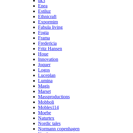
dk3
Enea
Estiluz
Ethnicraft
Expormim
Fabula living
Fogia
Frama
Fredericia
Fritz Hansen
Houe
Innovation
Joquer
Logos
Luceplan
Lumina
Magis
Marset
Massproductions
Mobboli
Mobles114
Moebe
Naturtex
Nordic tales
Normann copenhagen