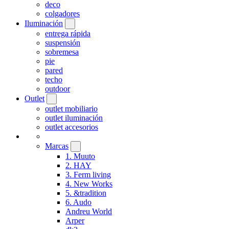
deco
colgadores
Iluminación
entrega rápida
suspensión
sobremesa
pie
pared
techo
outdoor
Outlet
outlet mobiliario
outlet iluminación
outlet accesorios
Marcas
1. Muuto
2. HAY
3. Ferm living
4. New Works
5. &tradition
6. Audo
Andreu World
Arper