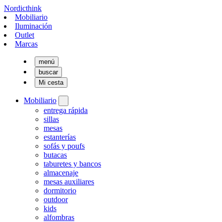
Nordicthink
Mobiliario
Iluminación
Outlet
Marcas
menú
buscar
Mi cesta
Mobiliario
entrega rápida
sillas
mesas
estanterías
sofás y poufs
butacas
taburetes y bancos
almacenaje
mesas auxiliares
dormitorio
outdoor
kids
alfombras