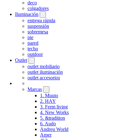
deco
colgadores
Iluminación
entrega rápida
suspensión
sobremesa
pie
pared
techo
outdoor
Outlet
outlet mobiliario
outlet iluminación
outlet accesorios
Marcas
1. Muuto
2. HAY
3. Ferm living
4. New Works
5. &tradition
6. Audo
Andreu World
Arper