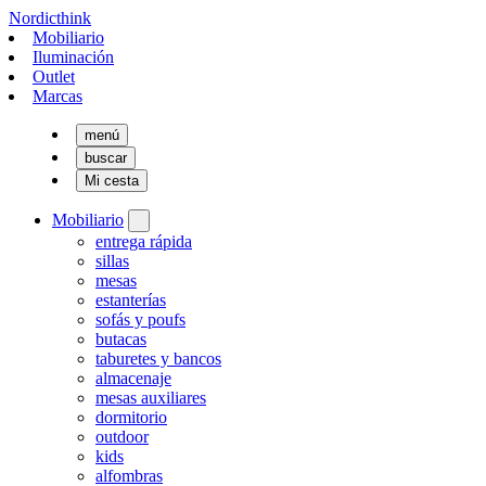
Nordicthink
Mobiliario
Iluminación
Outlet
Marcas
menú
buscar
Mi cesta
Mobiliario
entrega rápida
sillas
mesas
estanterías
sofás y poufs
butacas
taburetes y bancos
almacenaje
mesas auxiliares
dormitorio
outdoor
kids
alfombras