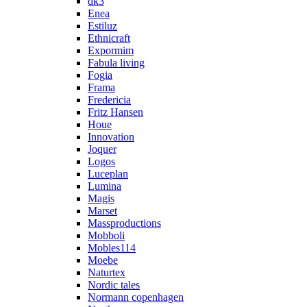
dk3
Enea
Estiluz
Ethnicraft
Expormim
Fabula living
Fogia
Frama
Fredericia
Fritz Hansen
Houe
Innovation
Joquer
Logos
Luceplan
Lumina
Magis
Marset
Massproductions
Mobboli
Mobles114
Moebe
Naturtex
Nordic tales
Normann copenhagen