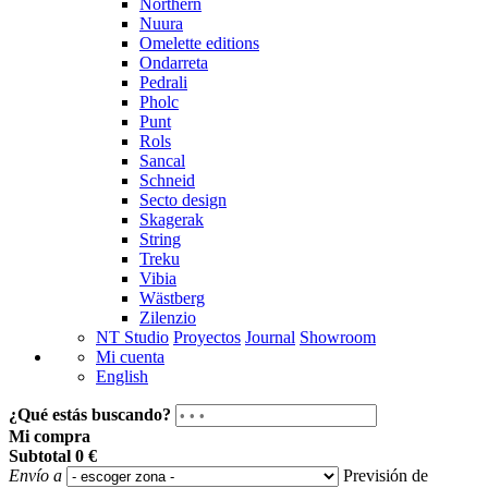
Northern
Nuura
Omelette editions
Ondarreta
Pedrali
Pholc
Punt
Rols
Sancal
Schneid
Secto design
Skagerak
String
Treku
Vibia
Wästberg
Zilenzio
NT Studio
Proyectos
Journal
Showroom
Mi cuenta
English
¿Qué estás buscando?
Mi compra
Subtotal
0 €
Envío a
Previsión de