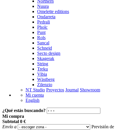
Northern
Nuura
Omelette editions
Ondarreta
Pedrali
Pholc
Punt
Rols
Sancal
Schneid
Secto design
Skagerak
String
Treku
Vibia
Wästberg
Zilenzio
NT Studio
Proyectos
Journal
Showroom
Mi cuenta
English
¿Qué estás buscando?
Mi compra
Subtotal
0 €
Envío a
Previsión de