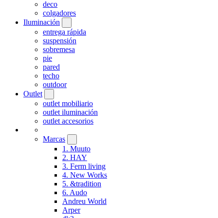
deco
colgadores
Iluminación
entrega rápida
suspensión
sobremesa
pie
pared
techo
outdoor
Outlet
outlet mobiliario
outlet iluminación
outlet accesorios
Marcas
1. Muuto
2. HAY
3. Ferm living
4. New Works
5. &tradition
6. Audo
Andreu World
Arper