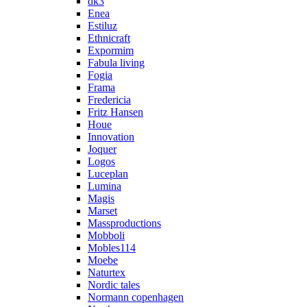
dk3
Enea
Estiluz
Ethnicraft
Expormim
Fabula living
Fogia
Frama
Fredericia
Fritz Hansen
Houe
Innovation
Joquer
Logos
Luceplan
Lumina
Magis
Marset
Massproductions
Mobboli
Mobles114
Moebe
Naturtex
Nordic tales
Normann copenhagen