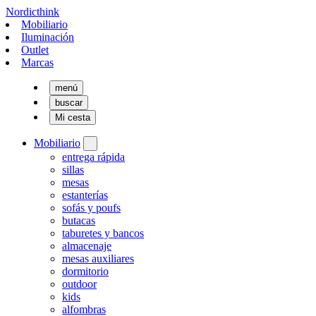
Nordicthink
Mobiliario
Iluminación
Outlet
Marcas
menú
buscar
Mi cesta
Mobiliario
entrega rápida
sillas
mesas
estanterías
sofás y poufs
butacas
taburetes y bancos
almacenaje
mesas auxiliares
dormitorio
outdoor
kids
alfombras