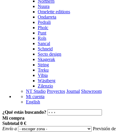
Northern
Nuura
Omelette editions
Ondarreta
Pedrali
Pholc
Punt
Rols
Sancal
Schneid
Secto design
Skagerak
String
Treku
Vibia
Wästberg
Zilenzio
NT Studio
Proyectos
Journal
Showroom
Mi cuenta
English
¿Qué estás buscando?
Mi compra
Subtotal
0 €
Envío a
Previsión de