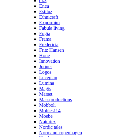
dk3
Enea
Estiluz
Ethnicraft
Expormim
Fabula living
Fogia
Frama
Fredericia
Fritz Hansen
Houe
Innovation
Joquer
Logos
Luceplan
Lumina
Magis
Marset
Massproductions
Mobboli
Mobles114
Moebe
Naturtex
Nordic tales
Normann copenhagen