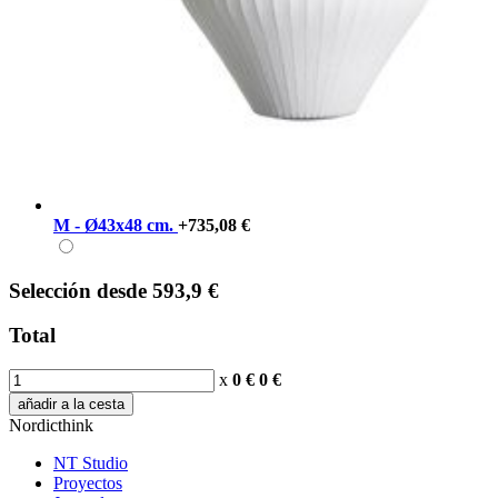
M - Ø43x48 cm.
+735,08 €
Selección
desde
593,9 €
Total
x
0 €
0
€
añadir a la cesta
Nordicthink
NT Studio
Proyectos