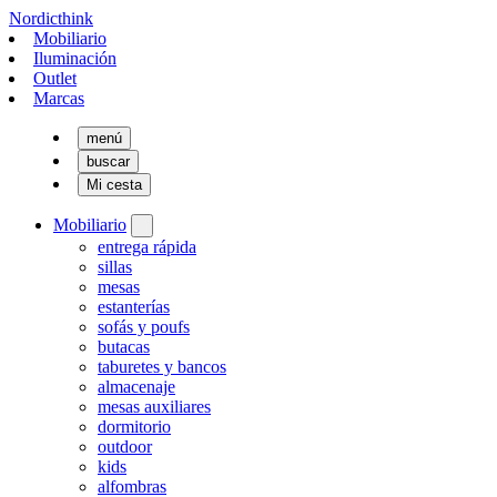
Nordicthink
Mobiliario
Iluminación
Outlet
Marcas
menú
buscar
Mi cesta
Mobiliario
entrega rápida
sillas
mesas
estanterías
sofás y poufs
butacas
taburetes y bancos
almacenaje
mesas auxiliares
dormitorio
outdoor
kids
alfombras