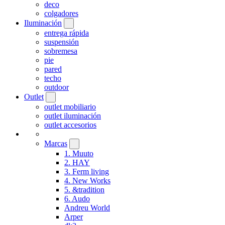
deco
colgadores
Iluminación
entrega rápida
suspensión
sobremesa
pie
pared
techo
outdoor
Outlet
outlet mobiliario
outlet iluminación
outlet accesorios
Marcas
1. Muuto
2. HAY
3. Ferm living
4. New Works
5. &tradition
6. Audo
Andreu World
Arper