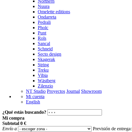
Northern
Nuura
Omelette editions
Ondarreta
Pedrali
Pholc
Punt
Rols
Sancal
Schneid
Secto design
Skagerak
String
Treku
Vibia
Wästberg
Zilenzio
NT Studio
Proyectos
Journal
Showroom
Mi cuenta
English
¿Qué estás buscando?
Mi compra
Subtotal
0 €
Envío a
Previsión de entrega