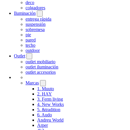
deco
colgadores
Iluminación
entrega rápida
suspensión
sobremesa
pie
pared
techo
outdoor
Outlet
outlet mobiliario
outlet iluminación
outlet accesorios
Marcas
1. Muuto
2. HAY
3. Ferm living
4. New Works
5. &tradition
6. Audo
Andreu World
Arper