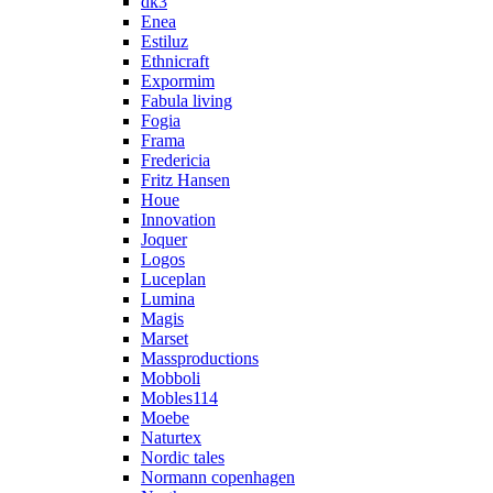
dk3
Enea
Estiluz
Ethnicraft
Expormim
Fabula living
Fogia
Frama
Fredericia
Fritz Hansen
Houe
Innovation
Joquer
Logos
Luceplan
Lumina
Magis
Marset
Massproductions
Mobboli
Mobles114
Moebe
Naturtex
Nordic tales
Normann copenhagen