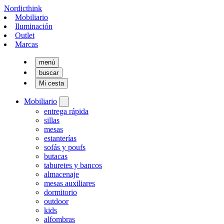
Nordicthink
Mobiliario
Iluminación
Outlet
Marcas
menú
buscar
Mi cesta
Mobiliario
entrega rápida
sillas
mesas
estanterías
sofás y poufs
butacas
taburetes y bancos
almacenaje
mesas auxiliares
dormitorio
outdoor
kids
alfombras