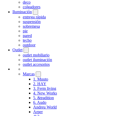
deco
colgadores
Iluminación
entrega rápida
suspensión
sobremesa
pie
pared
techo
outdoor
Outlet
outlet mobiliario
outlet iluminación
outlet accesorios
Marcas
1. Muuto
2. HAY
3. Ferm living
4. New Works
5. &tradition
6. Audo
Andreu World
Arper