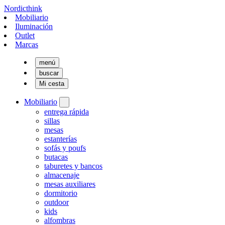
Nordicthink
Mobiliario
Iluminación
Outlet
Marcas
menú
buscar
Mi cesta
Mobiliario
entrega rápida
sillas
mesas
estanterías
sofás y poufs
butacas
taburetes y bancos
almacenaje
mesas auxiliares
dormitorio
outdoor
kids
alfombras