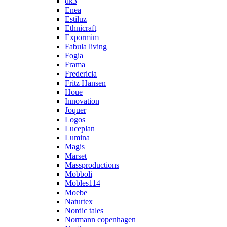
dk3
Enea
Estiluz
Ethnicraft
Expormim
Fabula living
Fogia
Frama
Fredericia
Fritz Hansen
Houe
Innovation
Joquer
Logos
Luceplan
Lumina
Magis
Marset
Massproductions
Mobboli
Mobles114
Moebe
Naturtex
Nordic tales
Normann copenhagen