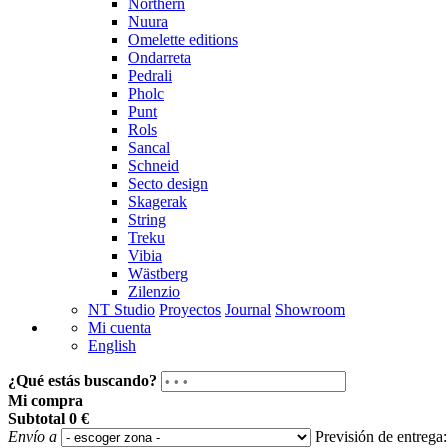
Northern
Nuura
Omelette editions
Ondarreta
Pedrali
Pholc
Punt
Rols
Sancal
Schneid
Secto design
Skagerak
String
Treku
Vibia
Wästberg
Zilenzio
NT Studio
Proyectos
Journal
Showroom
Mi cuenta
English
¿Qué estás buscando?
Mi compra
Subtotal
0 €
Envío a
Previsión de entrega