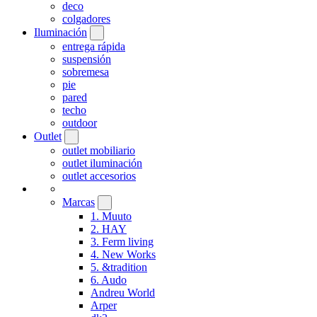
deco
colgadores
Iluminación
entrega rápida
suspensión
sobremesa
pie
pared
techo
outdoor
Outlet
outlet mobiliario
outlet iluminación
outlet accesorios
Marcas
1. Muuto
2. HAY
3. Ferm living
4. New Works
5. &tradition
6. Audo
Andreu World
Arper