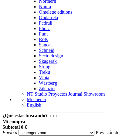
Northern
Nuura
Omelette editions
Ondarreta
Pedrali
Pholc
Punt
Rols
Sancal
Schneid
Secto design
Skagerak
String
Treku
Vibia
Wästberg
Zilenzio
NT Studio
Proyectos
Journal
Showroom
Mi cuenta
English
¿Qué estás buscando?
Mi compra
Subtotal
0 €
Envío a
Previsión de