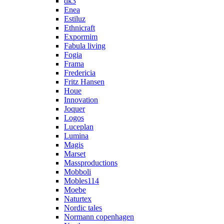
dk3
Enea
Estiluz
Ethnicraft
Expormim
Fabula living
Fogia
Frama
Fredericia
Fritz Hansen
Houe
Innovation
Joquer
Logos
Luceplan
Lumina
Magis
Marset
Massproductions
Mobboli
Mobles114
Moebe
Naturtex
Nordic tales
Normann copenhagen