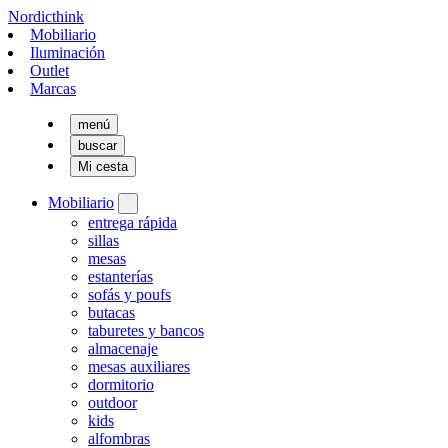
Nordicthink
Mobiliario
Iluminación
Outlet
Marcas
menú
buscar
Mi cesta
Mobiliario
entrega rápida
sillas
mesas
estanterías
sofás y poufs
butacas
taburetes y bancos
almacenaje
mesas auxiliares
dormitorio
outdoor
kids
alfombras