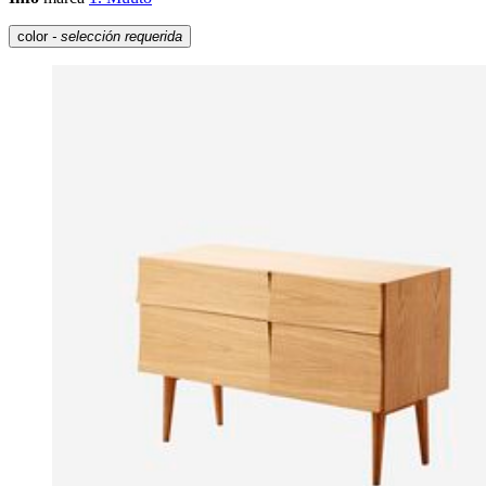
color
- selección requerida