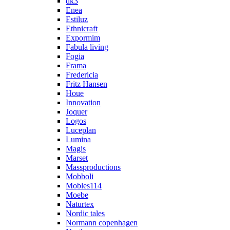
dk3
Enea
Estiluz
Ethnicraft
Expormim
Fabula living
Fogia
Frama
Fredericia
Fritz Hansen
Houe
Innovation
Joquer
Logos
Luceplan
Lumina
Magis
Marset
Massproductions
Mobboli
Mobles114
Moebe
Naturtex
Nordic tales
Normann copenhagen