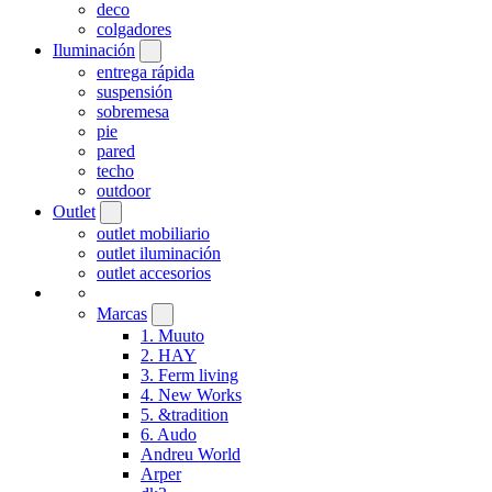
deco
colgadores
Iluminación
entrega rápida
suspensión
sobremesa
pie
pared
techo
outdoor
Outlet
outlet mobiliario
outlet iluminación
outlet accesorios
Marcas
1. Muuto
2. HAY
3. Ferm living
4. New Works
5. &tradition
6. Audo
Andreu World
Arper