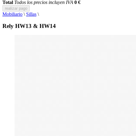
Total
Todos los precios incluyen IVA
0 €
realizar pago
Mobiliario
\
Sillas
\
Rely HW13 & HW14