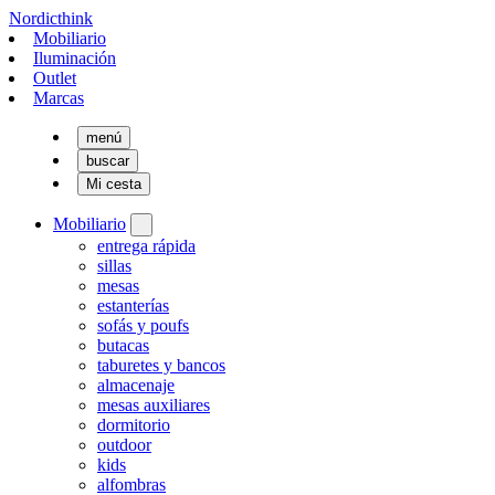
Nordicthink
Mobiliario
Iluminación
Outlet
Marcas
menú
buscar
Mi cesta
Mobiliario
entrega rápida
sillas
mesas
estanterías
sofás y poufs
butacas
taburetes y bancos
almacenaje
mesas auxiliares
dormitorio
outdoor
kids
alfombras