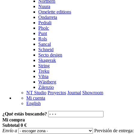
Northern
Nuura
Omelette editions
Ondarreta
Pedrali
Pholc
Punt
Rols
Sancal
Schneid
Secto design
Skagerak
String
Treku
Vibia
Wästberg
Zilenzio
NT Studio
Proyectos
Journal
Showroom
Mi cuenta
English
¿Qué estás buscando?
Mi compra
Subtotal
0 €
Envío a
Previsión de entrega