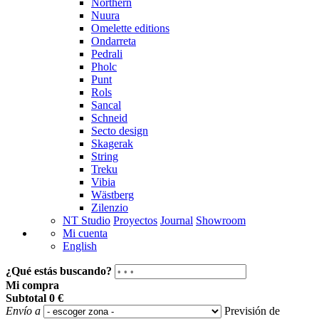
Northern
Nuura
Omelette editions
Ondarreta
Pedrali
Pholc
Punt
Rols
Sancal
Schneid
Secto design
Skagerak
String
Treku
Vibia
Wästberg
Zilenzio
NT Studio
Proyectos
Journal
Showroom
Mi cuenta
English
¿Qué estás buscando?
Mi compra
Subtotal
0 €
Envío a
Previsión de