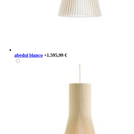
abedul blanco
+1.595,99 €