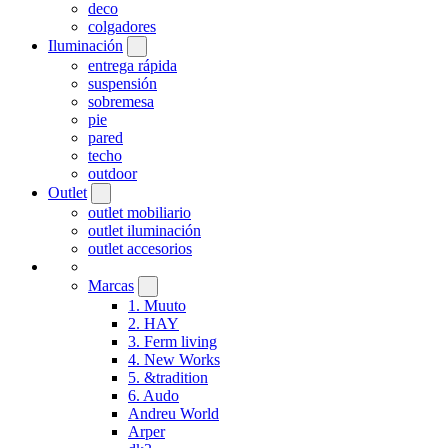
deco
colgadores
Iluminación
entrega rápida
suspensión
sobremesa
pie
pared
techo
outdoor
Outlet
outlet mobiliario
outlet iluminación
outlet accesorios
Marcas
1. Muuto
2. HAY
3. Ferm living
4. New Works
5. &tradition
6. Audo
Andreu World
Arper