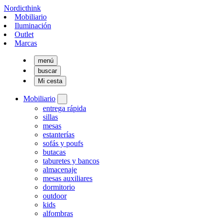
Nordicthink
Mobiliario
Iluminación
Outlet
Marcas
menú
buscar
Mi cesta
Mobiliario
entrega rápida
sillas
mesas
estanterías
sofás y poufs
butacas
taburetes y bancos
almacenaje
mesas auxiliares
dormitorio
outdoor
kids
alfombras