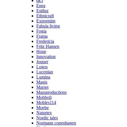
dk3
Enea
Estiluz
Ethnicraft
Expormim
Fabula living
Fogia
Frama
Fredericia
Fritz Hansen
Houe
Innovation
Joquer
Logos
Luceplan
Lumina
Magis
Marset
Massproductions
Mobboli
Mobles114
Moebe
Naturtex
Nordic tales
Normann copenhagen