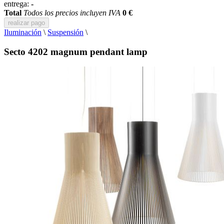
entrega:
-
Total
Todos los precios incluyen IVA
0 €
realizar pago
Iluminación
\
Suspensión
\
Secto 4202 magnum pendant lamp