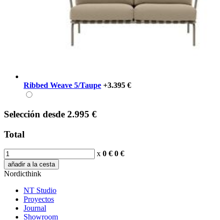
Ribbed Weave 5/Taupe
+3.395 €
Selección
desde
2.995 €
Total
x
0 €
0
€
añadir a la cesta
Nordicthink
NT Studio
Proyectos
Journal
Showroom