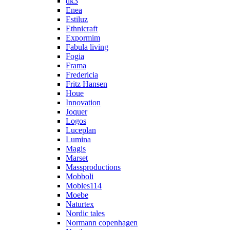
dk3
Enea
Estiluz
Ethnicraft
Expormim
Fabula living
Fogia
Frama
Fredericia
Fritz Hansen
Houe
Innovation
Joquer
Logos
Luceplan
Lumina
Magis
Marset
Massproductions
Mobboli
Mobles114
Moebe
Naturtex
Nordic tales
Normann copenhagen