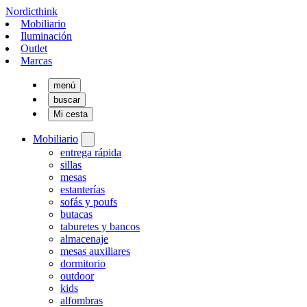
Nordicthink
Mobiliario
Iluminación
Outlet
Marcas
menú
buscar
Mi cesta
Mobiliario
entrega rápida
sillas
mesas
estanterías
sofás y poufs
butacas
taburetes y bancos
almacenaje
mesas auxiliares
dormitorio
outdoor
kids
alfombras