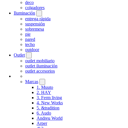
deco
colgadores
Iluminación
entrega rápida
suspensión
sobremesa
pie
pared
techo
outdoor
Outlet
outlet mobiliario
outlet iluminación
outlet accesorios
Marcas
1. Muuto
2. HAY
3. Ferm living
4. New Works
5. &tradition
6. Audo
Andreu World
Arper