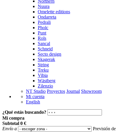
Northern
Nuura
Omelette editions
Ondarreta
Pedrali
Pholc
Punt
Rols
Sancal
Schneid
Secto design
Skagerak
String
Treku
Vibia
Wästberg
Zilenzio
NT Studio
Proyectos
Journal
Showroom
Mi cuenta
English
¿Qué estás buscando?
Mi compra
Subtotal
0 €
Envío a
Previsión de