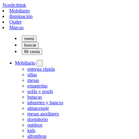
Nordicthink
Mobiliario
Iluminación
Outlet
Marcas
menú
buscar
Mi cesta
Mobiliario
entrega rápida
sillas
mesas
estanterías
sofás y poufs
butacas
taburetes y bancos
almacenaje
mesas auxiliares
dormitorio
outdoor
kids
alfombras