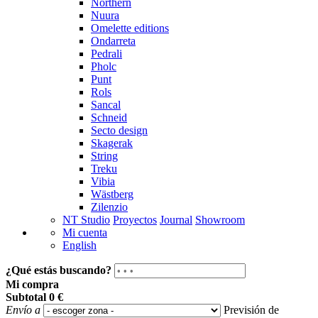
Northern
Nuura
Omelette editions
Ondarreta
Pedrali
Pholc
Punt
Rols
Sancal
Schneid
Secto design
Skagerak
String
Treku
Vibia
Wästberg
Zilenzio
NT Studio
Proyectos
Journal
Showroom
Mi cuenta
English
¿Qué estás buscando?
Mi compra
Subtotal
0 €
Envío a
Previsión de