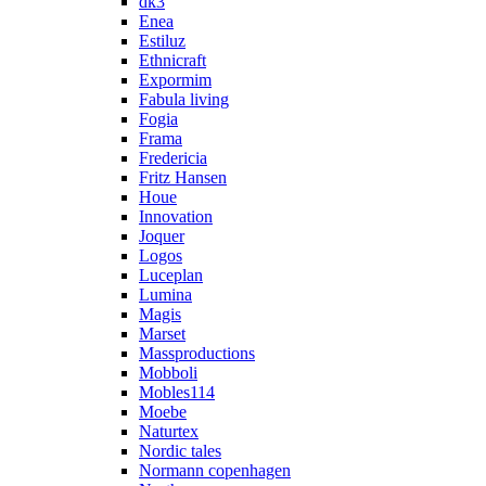
dk3
Enea
Estiluz
Ethnicraft
Expormim
Fabula living
Fogia
Frama
Fredericia
Fritz Hansen
Houe
Innovation
Joquer
Logos
Luceplan
Lumina
Magis
Marset
Massproductions
Mobboli
Mobles114
Moebe
Naturtex
Nordic tales
Normann copenhagen