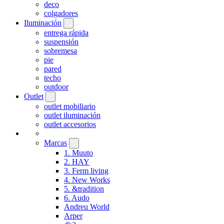
deco
colgadores
Iluminación
entrega rápida
suspensión
sobremesa
pie
pared
techo
outdoor
Outlet
outlet mobiliario
outlet iluminación
outlet accesorios
Marcas
1. Muuto
2. HAY
3. Ferm living
4. New Works
5. &tradition
6. Audo
Andreu World
Arper