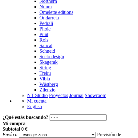
Northern
Nuura
Omelette editions
Ondarreta
Pedrali
Pholc
Punt
Rols
Sancal
Schneid
Secto design
Skagerak
String
Treku
Vibia
Wästberg
Zilenzio
NT Studio
Proyectos
Journal
Showroom
Mi cuenta
English
¿Qué estás buscando?
Mi compra
Subtotal
0 €
Envío a
Previsión de