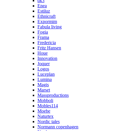
dk3
Enea
Estiluz
Ethnicraft
Expormim
Fabula living
Fogia
Frama
Fredericia
Fritz Hansen
Houe
Innovation
Joquer
Logos
Luceplan
Lumina
Magis
Marset
Massproductions
Mobboli
Mobles114
Moebe
Naturtex
Nordic tales
Normann copenhagen