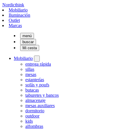
Nordicthink
Mobiliario
Iluminación
Outlet
Marcas
menú
buscar
Mi cesta
Mobiliario
entrega rápida
sillas
mesas
estanterías
sofás y poufs
butacas
taburetes y bancos
almacenaje
mesas auxiliares
dormitorio
outdoor
kids
alfombras