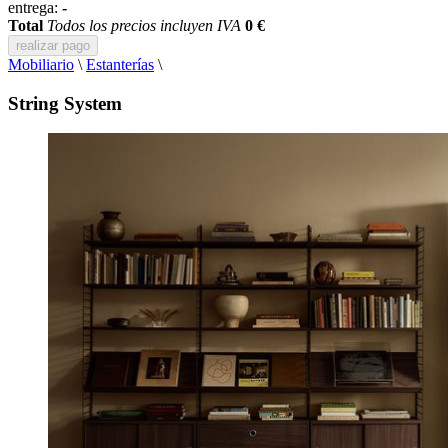
entrega:
-
Total
Todos los precios incluyen IVA
0 €
realizar pago
Mobiliario
\
Estanterías
\
String System