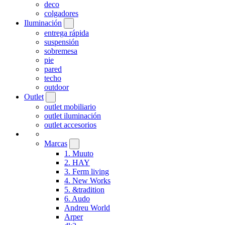
deco
colgadores
Iluminación
entrega rápida
suspensión
sobremesa
pie
pared
techo
outdoor
Outlet
outlet mobiliario
outlet iluminación
outlet accesorios
Marcas
1. Muuto
2. HAY
3. Ferm living
4. New Works
5. &tradition
6. Audo
Andreu World
Arper