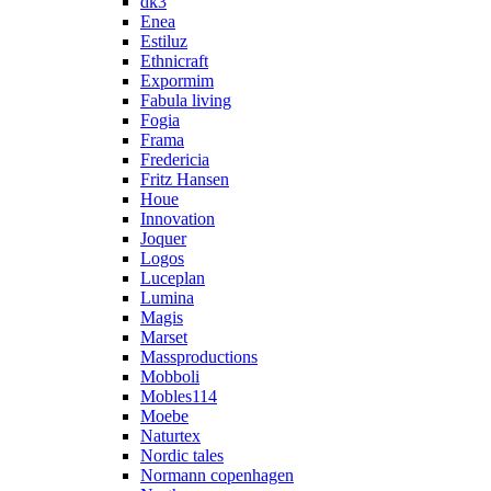
dk3
Enea
Estiluz
Ethnicraft
Expormim
Fabula living
Fogia
Frama
Fredericia
Fritz Hansen
Houe
Innovation
Joquer
Logos
Luceplan
Lumina
Magis
Marset
Massproductions
Mobboli
Mobles114
Moebe
Naturtex
Nordic tales
Normann copenhagen