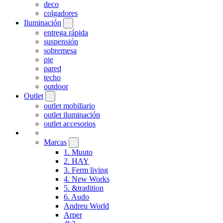
deco
colgadores
Iluminación
entrega rápida
suspensión
sobremesa
pie
pared
techo
outdoor
Outlet
outlet mobiliario
outlet iluminación
outlet accesorios
Marcas
1. Muuto
2. HAY
3. Ferm living
4. New Works
5. &tradition
6. Audo
Andreu World
Arper