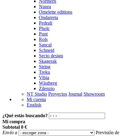
Northern
Nuura
Omelette editions
Ondarreta
Pedrali
Pholc
Punt
Rols
Sancal
Schneid
Secto design
Skagerak
String
Treku
Vibia
Wästberg
Zilenzio
NT Studio
Proyectos
Journal
Showroom
Mi cuenta
English
¿Qué estás buscando?
Mi compra
Subtotal
0 €
Envío a
Previsión de