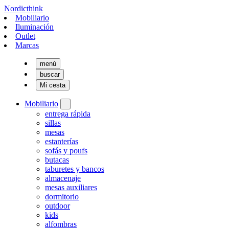
Nordicthink
Mobiliario
Iluminación
Outlet
Marcas
menú
buscar
Mi cesta
Mobiliario
entrega rápida
sillas
mesas
estanterías
sofás y poufs
butacas
taburetes y bancos
almacenaje
mesas auxiliares
dormitorio
outdoor
kids
alfombras