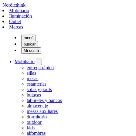
Nordicthink
Mobiliario
Iluminación
Outlet
Marcas
menú
buscar
Mi cesta
Mobiliario
entrega rápida
sillas
mesas
estanterías
sofás y poufs
butacas
taburetes y bancos
almacenaje
mesas auxiliares
dormitorio
outdoor
kids
alfombras