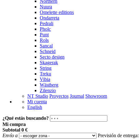
Northern
Nuura
Omelette editions
Ondarreta
Pedrali
Pholc
Punt
Rols
Sancal
Schneid
Secto design
Skagerak
String
Treku
Vibia
Wästberg
Zilenzio
NT Studio
Proyectos
Journal
Showroom
Mi cuenta
English
¿Qué estás buscando?
Mi compra
Subtotal
0 €
Envío a
Previsión de entrega