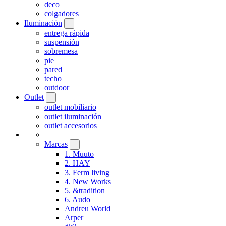
deco
colgadores
Iluminación
entrega rápida
suspensión
sobremesa
pie
pared
techo
outdoor
Outlet
outlet mobiliario
outlet iluminación
outlet accesorios
Marcas
1. Muuto
2. HAY
3. Ferm living
4. New Works
5. &tradition
6. Audo
Andreu World
Arper