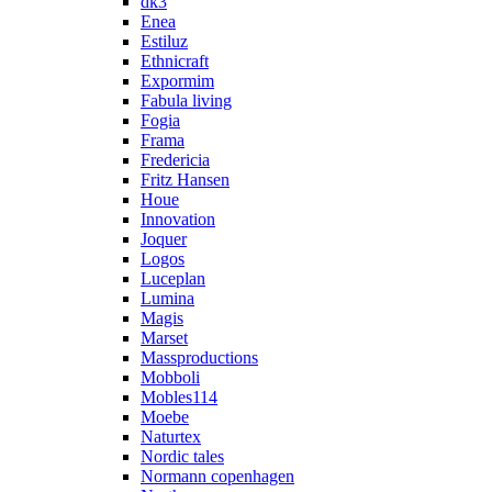
dk3
Enea
Estiluz
Ethnicraft
Expormim
Fabula living
Fogia
Frama
Fredericia
Fritz Hansen
Houe
Innovation
Joquer
Logos
Luceplan
Lumina
Magis
Marset
Massproductions
Mobboli
Mobles114
Moebe
Naturtex
Nordic tales
Normann copenhagen