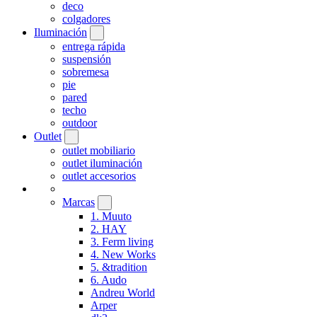
deco
colgadores
Iluminación
entrega rápida
suspensión
sobremesa
pie
pared
techo
outdoor
Outlet
outlet mobiliario
outlet iluminación
outlet accesorios
Marcas
1. Muuto
2. HAY
3. Ferm living
4. New Works
5. &tradition
6. Audo
Andreu World
Arper