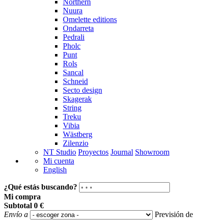
Northern
Nuura
Omelette editions
Ondarreta
Pedrali
Pholc
Punt
Rols
Sancal
Schneid
Secto design
Skagerak
String
Treku
Vibia
Wästberg
Zilenzio
NT Studio
Proyectos
Journal
Showroom
Mi cuenta
English
¿Qué estás buscando?
Mi compra
Subtotal
0 €
Envío a
Previsión de