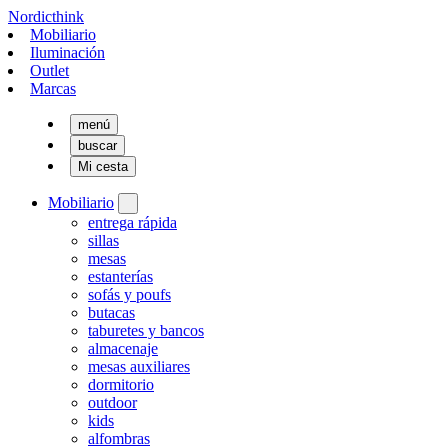
Nordicthink
Mobiliario
Iluminación
Outlet
Marcas
menú
buscar
Mi cesta
Mobiliario
entrega rápida
sillas
mesas
estanterías
sofás y poufs
butacas
taburetes y bancos
almacenaje
mesas auxiliares
dormitorio
outdoor
kids
alfombras