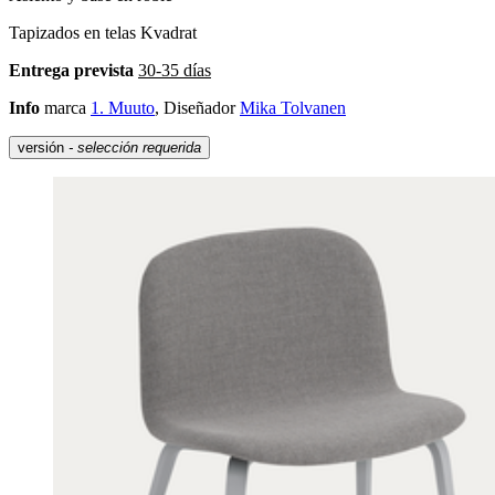
Tapizados en telas Kvadrat
Entrega prevista
30-35 días
Info
marca
1. Muuto
, Diseñador
Mika Tolvanen
versión
- selección requerida