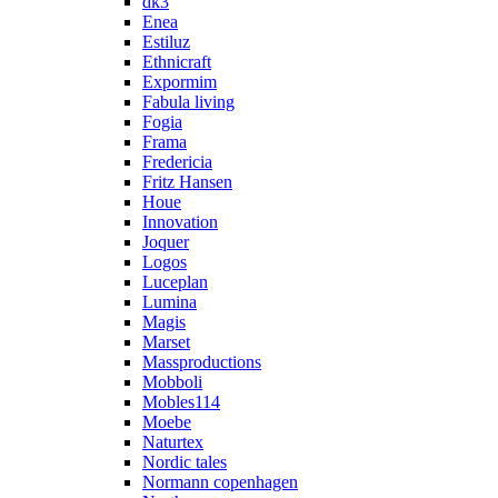
dk3
Enea
Estiluz
Ethnicraft
Expormim
Fabula living
Fogia
Frama
Fredericia
Fritz Hansen
Houe
Innovation
Joquer
Logos
Luceplan
Lumina
Magis
Marset
Massproductions
Mobboli
Mobles114
Moebe
Naturtex
Nordic tales
Normann copenhagen