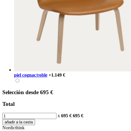
piel cognac/roble
+1.149 €
Selección
desde
695 €
Total
x
695 €
695
€
añadir a la cesta
Nordicthink