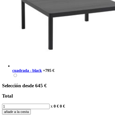
cuadrada - black
+795 €
Selección
desde
645 €
Total
x
0 €
0
€
añadir a la cesta