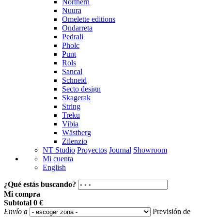
Northern
Nuura
Omelette editions
Ondarreta
Pedrali
Pholc
Punt
Rols
Sancal
Schneid
Secto design
Skagerak
String
Treku
Vibia
Wästberg
Zilenzio
NT Studio
Proyectos
Journal
Showroom
Mi cuenta
English
¿Qué estás buscando?
Mi compra
Subtotal
0 €
Envío a
Previsión de