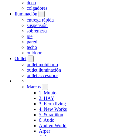
deco
colgadores
Iluminación
entrega rápida
suspensión
sobremesa
pie
pared
techo
outdoor
Outlet
outlet mobiliario
outlet iluminación
outlet accesorios
Marcas
1. Muuto
2. HAY
3. Ferm living
4. New Works
5. &tradition
6. Audo
Andreu World
Arper