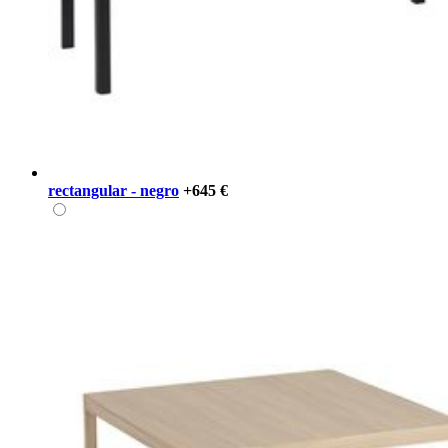
rectangular - negro
+645 €