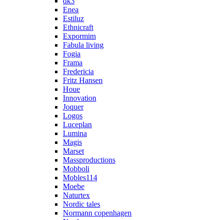
dk3
Enea
Estiluz
Ethnicraft
Expormim
Fabula living
Fogia
Frama
Fredericia
Fritz Hansen
Houe
Innovation
Joquer
Logos
Luceplan
Lumina
Magis
Marset
Massproductions
Mobboli
Mobles114
Moebe
Naturtex
Nordic tales
Normann copenhagen