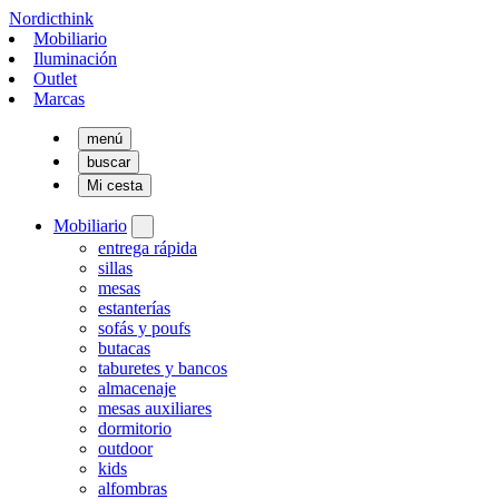
Nordicthink
Mobiliario
Iluminación
Outlet
Marcas
menú
buscar
Mi cesta
Mobiliario
entrega rápida
sillas
mesas
estanterías
sofás y poufs
butacas
taburetes y bancos
almacenaje
mesas auxiliares
dormitorio
outdoor
kids
alfombras