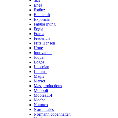
dk3
Enea
Estiluz
Ethnicraft
Expormim
Fabula living
Fogia
Frama
Fredericia
Fritz Hansen
Houe
Innovation
Joquer
Logos
Luceplan
Lumina
Magis
Marset
Massproductions
Mobboli
Mobles114
Moebe
Naturtex
Nordic tales
Normann copenhagen