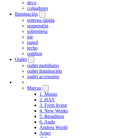
deco
colgadores
Iluminación
entrega rápida
suspensión
sobremesa
pie
pared
techo
outdoor
Outlet
outlet mobiliario
outlet iluminación
outlet accesorios
Marcas
1. Muuto
2. HAY
3. Ferm living
4. New Works
5. &tradition
6. Audo
Andreu World
Arper