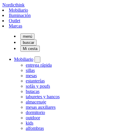
Nordicthink
Mobiliario
Iluminación
Outlet
Marcas
menú
buscar
Mi cesta
Mobiliario
entrega rápida
sillas
mesas
estanterías
sofás y poufs
butacas
taburetes y bancos
almacenaje
mesas auxiliares
dormitorio
outdoor
kids
alfombras