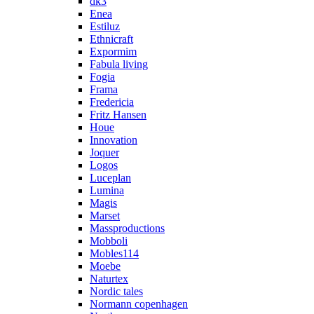
dk3
Enea
Estiluz
Ethnicraft
Expormim
Fabula living
Fogia
Frama
Fredericia
Fritz Hansen
Houe
Innovation
Joquer
Logos
Luceplan
Lumina
Magis
Marset
Massproductions
Mobboli
Mobles114
Moebe
Naturtex
Nordic tales
Normann copenhagen