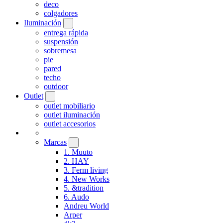
deco
colgadores
Iluminación
entrega rápida
suspensión
sobremesa
pie
pared
techo
outdoor
Outlet
outlet mobiliario
outlet iluminación
outlet accesorios
Marcas
1. Muuto
2. HAY
3. Ferm living
4. New Works
5. &tradition
6. Audo
Andreu World
Arper