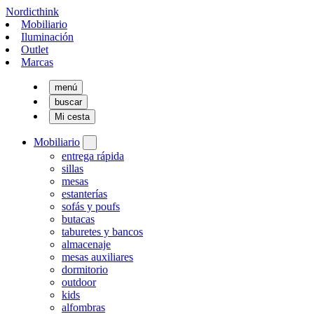
Nordicthink
Mobiliario
Iluminación
Outlet
Marcas
menú
buscar
Mi cesta
Mobiliario
entrega rápida
sillas
mesas
estanterías
sofás y poufs
butacas
taburetes y bancos
almacenaje
mesas auxiliares
dormitorio
outdoor
kids
alfombras