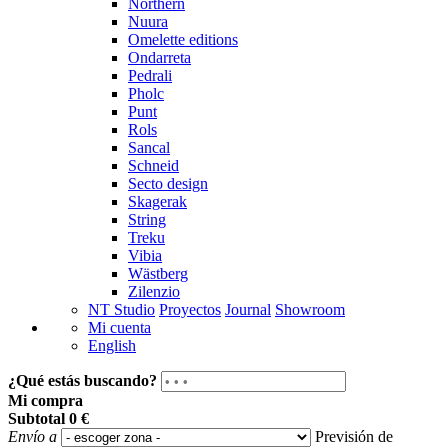
Northern
Nuura
Omelette editions
Ondarreta
Pedrali
Pholc
Punt
Rols
Sancal
Schneid
Secto design
Skagerak
String
Treku
Vibia
Wästberg
Zilenzio
NT Studio
Proyectos
Journal
Showroom
Mi cuenta
English
¿Qué estás buscando?
Mi compra
Subtotal
0 €
Envío a
Previsión de